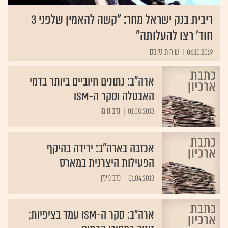
ריבית בנק ישראל מחר: "קשה להאמין שלפני 3
חוד' רצו להעלותה"
06.10.2019
שירות גלובס
ארה"ב: נתונים חיוביים ביותר בדמי
האבטלה וסקר ה-ISM
01.08.2013
נדב נוימן
אכזבה בארה"ב: ירידה בהיקף
הפעילות היצרנית במארס
01.04.2013
נדב נוימן
ארה"ב: סקר ה-ISM עמד בציפיות;