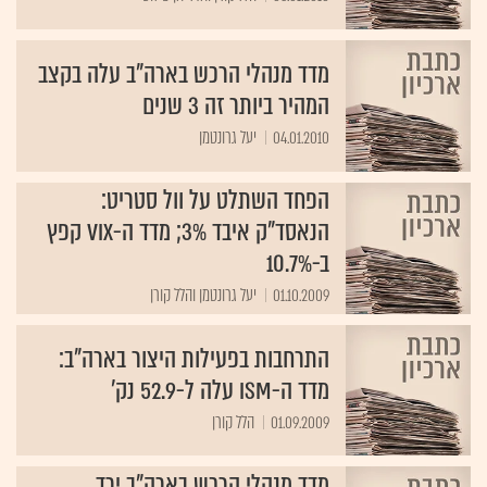
מדד מנהלי הרכש בארה"ב עלה בקצב
המהיר ביותר זה 3 שנים
04.01.2010
יעל גרונטמן
הפחד השתלט על וול סטריט:
הנאסד"ק איבד 3%; מדד ה-VIX קפץ
ב-10.7%
01.10.2009
יעל גרונטמן והלל קורן
התרחבות בפעילות היצור בארה"ב:
מדד ה-ISM עלה ל-52.9 נק'
01.09.2009
הלל קורן
מדד מנהלי הרכש בארה"ב ירד