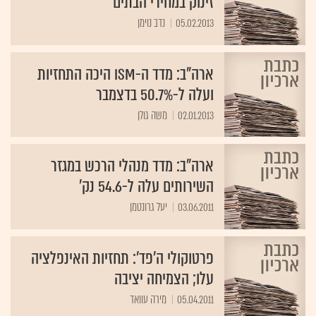
זינוק במחירי הבתים
05.02.2013
נדב נוימן
ארה"ב: מדד ה-ISM היכה התחזיות
ועלה ל-50.7% בדצמבר
02.01.2013
משה גולן
ארה"ב: מדד מנהלי הרכש במגזר
השירותים עלה ל-54.6 נק'
03.06.2011
יעל גרונטמן
פרטוקולי ה'פד': תחזיות האינפלציה
עלו; הצמיחה יציבה
05.04.2011
מירה עוואד