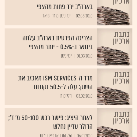
בארה"ב ירד פחות מהצפי
02.08.2010
יוסי ניסן ומירה עוואד
הצריכה הפרטית בארה"ב עלתה
בינואר ב-0.5% - יותר מהצפי
01.03.2010
יוסי ניסן
מדד ה-ISM Services מאכזב את
השוק: עלה ל-50.5 נקודות
03.02.2010
הלל קורן
לאחר היציג: פישר רכש 50-100 מ' ד';
הדולר עדיין נחלש
06.01.2010
הלל קורן ואדריאן פילוט