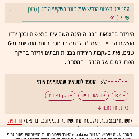
הפרויקט הצפוני החדש שעל כוונת משקיעי הנדל"ן (
תוכן
שיווקי
)
הירידה בהוצאות הבנייה הינה השביעית ברציפות ובכך ירדו
הוצאות הבנייה בארה"ב לרמה הנמוכה ביותר מזה יותר מ-6
שנים, זאת בעקבות הירידה בבניית הבתים וירידה בהיקף
הפרוייקטים של הנדל"ן המסחרי.
הוספה לנושאים שמעניינים אותי
ISM
הוצאות בנייה
מאקרו ארה"ב
כל תגיות הכתבה
לתשומת לבכם: מערכת גלובס חותרת לשיח מגוון, ענייני ומכבד בהתאם ל
קוד האתי
המופיע
בדו"ח האמון
לפיו אנו פועלים. ביטויי אלימות, גזענות, הסתה או כל שיח
בלתי הולם אחר מסוננים בצורה
אוטומטית
ולא יפורסמו באתר.
האתר עושה שימוש בעוגיות (Cookies) לצורך שיפור חוויית המשתמש, ניתוח נתוני