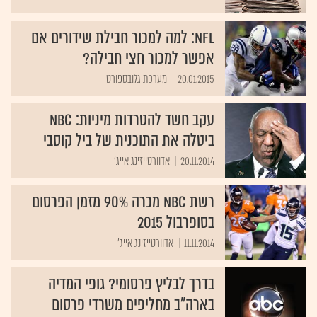
NFL: למה למכור חבילת שידורים אם
אפשר למכור חצי חבילה?
20.01.2015
מערכת גלובספורט
עקב חשד להטרדות מיניות: NBC
ביטלה את התוכנית של ביל קוסבי
20.11.2014
אדוורטייזינג אייג'
רשת NBC מכרה 90% מזמן הפרסום
בסופרבול 2015
11.11.2014
אדוורטייזינג אייג'
בדרך לבליץ פרסומי? גופי המדיה
בארה"ב מחליפים משרדי פרסום