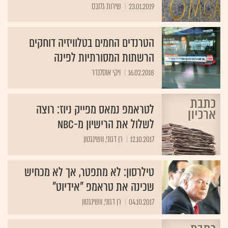
23.01.2019
שירות גלובס
הטרנדים החמים בטלוויזיה דוחקים
הרשתות המסורתיות לפינה
16.02.2018
ויקי אוסלנדר
לטראמפ נמאס מפייק ניוז: רוצה
לשלול את הרישיון מ-NBC
12.10.2017
רן דגוני, וושינגטון
טילרסון: לא מתפטר, אך לא מכחיש
שכינה את טראמפ "אידיוט"
04.10.2017
רן דגוני, וושינגטון