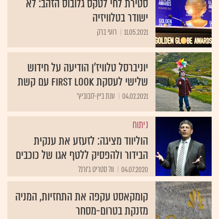
סטירת לחי לטקס גלובוס הזהב: לא
ישודר בטלוויזיה
11.05.2021
רועי ברק
יוניברסל טלוויז'ן הודיעה על חידוש
שלישי לעסקת first look עם קשת
04.02.2021
ענת ביין-לובוביץ'
ניתוח
הוליווד מציגה: לזעזע את ענקית
הבידור ולהפסיק ללטף אגו של כוכבים
04.07.2020
וול סטריט ג'ורנל
קומקאסט עקפה את התחזיות, המניה
מזנקת בטרום-מסחר