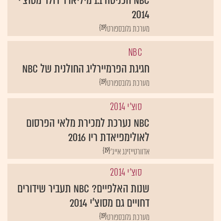
NBC הכניסה 1.1 מיליארד דולר מסוצ'י
2014
{19}
מערכת גלובספורט
NBC
חגיגת הפרמיירליג החולנית של NBC
{19}
מערכת גלובספורט
סוצ'י 2014
NBC נערכת למכירת מלאי הפרסום
לאולימפיאדת ריו 2016
{19}
אדוורטייזינג אייג'
סוצ'י 2014
שנות האלפיים? NBC תעביר שידורים
דחויים גם מסוצ'י 2014
{19}
מערכת גלובספורט