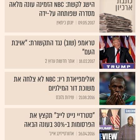
הישג לקשת: NBC הזמינה עונה מלאה
מסדרה שפותחה על-ידה
09.05.2017
יונתן כיתאין
טראמפ (שוב) נגד התקשורת: "אויבת
העם"
18.02.2017
אתר חדשות ערוץ 2
אולימפיאדת ריו: NBC לא צלחה את
משוכת דור המילניום
21.08.2016
שירות גלובס
"סטרדיי נייט לייב" תקצץ את
הפרסומות ב-30% בעונה הבאה
26.04.2016
אדוורטייזינג אייג'