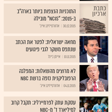
התוכניות הנצפות ביותר בארה"ב
ב-2015: "NCIS" מובילה
30.12.2015
אדוורטייזינג אייג'
מחאה ישראלית: לפטר את הכתב
שנתפס משקר לגבי פיגועים
10.11.2015
אייתן בייגל
לא מרוצים מהשאלות: המפלגה
הרפובליקנית נזפה ברשת NBC
04.11.2015
אדוורטייזינג אייג'
עסקת עתק לפרמיירליג: תקבל קרוב
למיליארד ד' מ-NBC