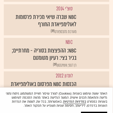
סוצ'י 2014
NBC שברה שיאי מכירת פרסומות
לאולימפיאדת החורף
{19}
מערכת גלובספורט
NBC
NBC: ההפצצות בסוריה - מחרתיים;
בכיר בצי: רעיון מטומטם
{19}
רן דגוני, וושינגטון
לונדון 2012
הכנסות NBC מפרסום באולימפיאדת
החורף 2014: 800 מיליון דולר
האתר עושה שימוש בעוגיות (Cookies) לצורך שיפור חוויית המשתמש, ניתוח נתוני
גלישה והתאמת תכנים אישית. המשך הגלישה באתר מהווה הסכמה לשימוש
{19}
אדוורטייזינג אייג'
בעוגיות כמפורט
במדיניות הפרטיות
. באפשרותך, בכל עת, לשנות את הגדרות
העוגיות בדפדפן. לידיעתך, חסימת עוגיות תשפיע על תפקוד האתר.