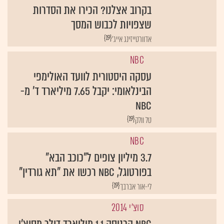
בקרוב אצלנו? הכירו את הסדרות
שצפויות לכבוש המסך
{19}
אדוורטייזינג אייג'
NBC
עסקה היסטורית לוועד האולימפי
הבינלאומי: יקבל 7.65 מיליארד ד' מ-
NBC
{19}
טל וולק
NBC
3.7 מיליון צופים ל"כוכב הבא"
בפורטוגל, NBC רכשו את "תא גורדין"
{19}
לי-אור אברבך
סוצ'י 2014