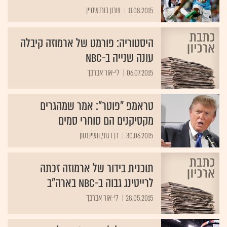
11.08.2015
שרון בורנשטיין
היסטוריה: פורמט של ארמוזה קיבלה
עונה שנייה ב-NBC
06.07.2015
לי-אור אברבך
טראמפ "פוטר": אמר שמהגרים
מקסיקנים הם סוחרי סמים
30.06.2015
רן דגוני, וושינגטון
תוכנית בידור של ארמוזה זכתה
לרייטינג גבוה ב-NBC בארה"ב
28.05.2015
לי-אור אברבך