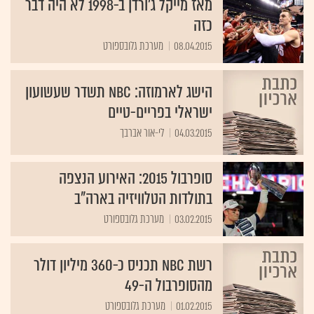
מאז מייקל ג'ורדן ב-1998 לא היה דבר
כזה
08.04.2015
מערכת גלובספורט
הישג לארמוזה: NBC תשדר שעשועון
ישראלי בפריים-טיים
04.03.2015
לי-אור אברבך
סופרבול 2015: האירוע הנצפה
בתולדות הטלוויזיה בארה"ב
03.02.2015
מערכת גלובספורט
רשת NBC תכניס כ-360 מיליון דולר
מהסופרבול ה-49
01.02.2015
מערכת גלובספורט