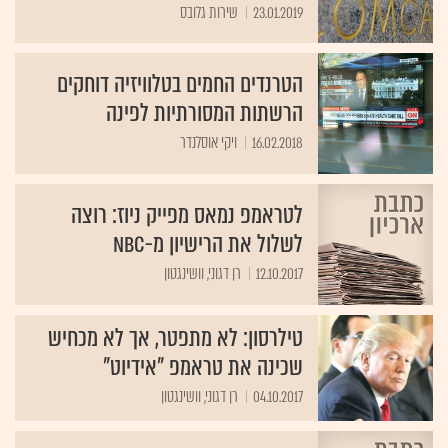
23.01.2019
שירות גלובס
הטרנדים החמים בטלוויזיה דוחקים
הרשתות המסורתיות לפינה
16.02.2018
ויקי אוסלנדר
לטראמפ נמאס מפייק ניוז: רוצה
לשלול את הרישיון מ-NBC
12.10.2017
רן דגוני, וושינגטון
טילרסון: לא מתפטר, אך לא מכחיש
שכינה את טראמפ "אידיוט"
04.10.2017
רן דגוני, וושינגטון