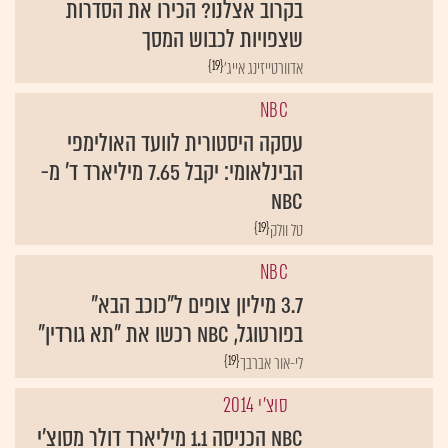
בקרוב אצלנו? הכירו את הסדרות
שצפויות לכבוש המסך
{19}
אדוורטייזינג אייג'
NBC
עסקה היסטורית לוועד האולימפי
הבינלאומי: יקבל 7.65 מיליארד ד' מ-
NBC
{19}
טל וולק
NBC
3.7 מיליון צופים ל"כוכב הבא"
בפורטוגל, NBC רכשו את "תא גורדין"
{19}
לי-אור אברבך
סוצ'י 2014
NBC הכניסה 1.1 מיליארד דולר מסוצ'י