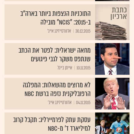
התוכניות הנצפות ביותר בארה"ב
ב-2015: "NCIS" מובילה
30.12.2015
אדוורטייזינג אייג'
מחאה ישראלית: לפטר את הכתב
שנתפס משקר לגבי פיגועים
10.11.2015
אייתן בייגל
לא מרוצים מהשאלות: המפלגה
הרפובליקנית נזפה ברשת NBC
04.11.2015
אדוורטייזינג אייג'
עסקת עתק לפרמיירליג: תקבל קרוב
למיליארד ד' מ-NBC