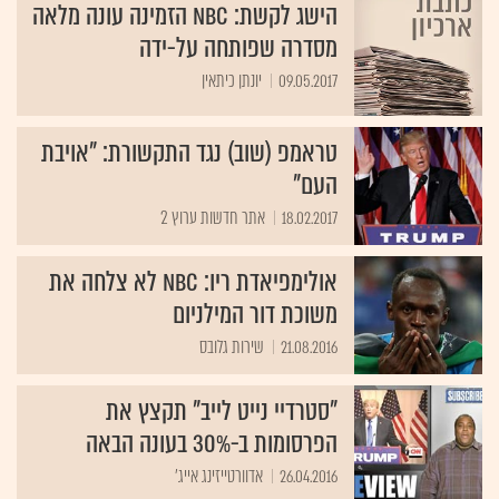
הישג לקשת: NBC הזמינה עונה מלאה
מסדרה שפותחה על-ידה
09.05.2017
יונתן כיתאין
טראמפ (שוב) נגד התקשורת: "אויבת
העם"
18.02.2017
אתר חדשות ערוץ 2
אולימפיאדת ריו: NBC לא צלחה את
משוכת דור המילניום
21.08.2016
שירות גלובס
"סטרדיי נייט לייב" תקצץ את
הפרסומות ב-30% בעונה הבאה
26.04.2016
אדוורטייזינג אייג'