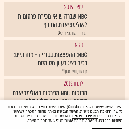
סוצ'י 2014
NBC שברה שיאי מכירת פרסומות
לאולימפיאדת החורף
{19}
מערכת גלובספורט
NBC
NBC: ההפצצות בסוריה - מחרתיים;
בכיר בצי: רעיון מטומטם
{19}
רן דגוני, וושינגטון
לונדון 2012
הכנסות NBC מפרסום באולימפיאדת
החורף 2014: 800 מיליון דולר
האתר עושה שימוש בעוגיות (Cookies) לצורך שיפור חוויית המשתמש, ניתוח נתוני
{19}
אדוורטייזינג אייג'
גלישה והתאמת תכנים אישית. המשך הגלישה באתר מהווה הסכמה לשימוש
בעוגיות כמפורט
במדיניות הפרטיות
. באפשרותך, בכל עת, לשנות את הגדרות
העוגיות בדפדפן. לידיעתך, חסימת עוגיות תשפיע על תפקוד האתר.