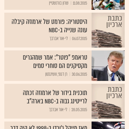
11.08.2015
שרון בורנשטיין
היסטוריה: פורמט של ארמוזה קיבלה
עונה שנייה ב-NBC
06.07.2015
לי-אור אברבך
טראמפ "פוטר": אמר שמהגרים
מקסיקנים הם סוחרי סמים
30.06.2015
רן דגוני, וושינגטון
תוכנית בידור של ארמוזה זכתה
לרייטינג גבוה ב-NBC בארה"ב
28.05.2015
לי-אור אברבך
מאז מייקל ג'ורדן ב-1998 לא היה דבר