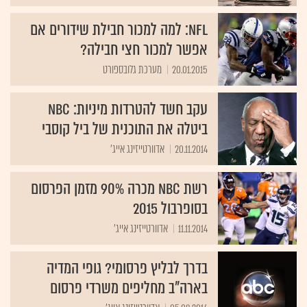
NFL: למה למכור חבילת שידורים אם
אפשר למכור חצי חבילה?
20.01.2015
מערכת גלובספורט
עקב חשד להטרדות מיניות: NBC
ביטלה את התוכנית של ביל קוסבי
20.11.2014
אדוורטייזינג אייג'
רשת NBC מכרה 90% מזמן הפרסום
בסופרבול 2015
11.11.2014
אדוורטייזינג אייג'
בדרך לבליץ פרסומי? גופי המדיה
בארה"ב מחליפים משרדי פרסום