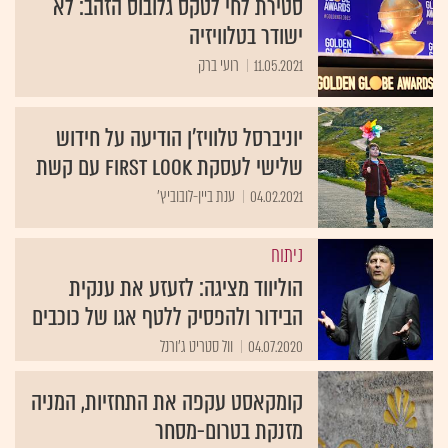
סטירת לחי לטקס גלובוס הזהב: לא
ישודר בטלוויזיה
11.05.2021
רועי ברק
יוניברסל טלוויז'ן הודיעה על חידוש
שלישי לעסקת first look עם קשת
04.02.2021
ענת ביין-לובוביץ'
ניתוח
הוליווד מציגה: לזעזע את ענקית
הבידור ולהפסיק ללטף אגו של כוכבים
04.07.2020
וול סטריט ג'ורנל
קומקאסט עקפה את התחזיות, המניה
מזנקת בטרום-מסחר