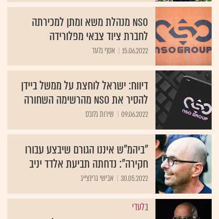
NSO מנהלת משא ומתן למכירתה
לחברת ציוד צבאי מפלורידה
15.06.2022
אסף גלעד
דיווח: ישראל לוחצת על ממשל ביידן
להסיר את NSO מהרשימה השחורה
09.06.2022
שירות גלובס
"ביהמ"ש איננו הגורם שיבצע עבורו
חקירה": נדחתה תביעת אלדד יניב
30.05.2022
אבישי גרינצייג
בלעדי