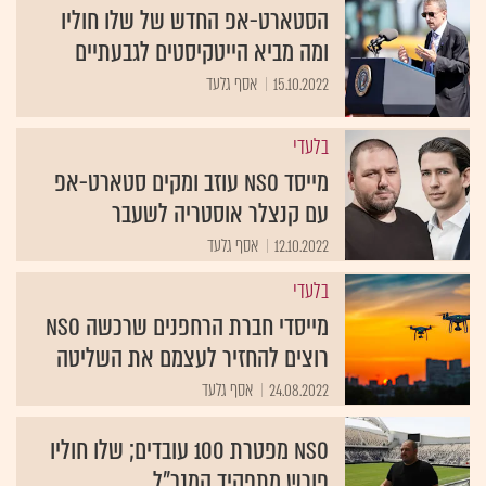
הסטארט-אפ החדש של שלו חוליו
ומה מביא הייטקיסטים לגבעתיים
15.10.2022
אסף גלעד
בלעדי
מייסד NSO עוזב ומקים סטארט-אפ
עם קנצלר אוסטריה לשעבר
12.10.2022
אסף גלעד
בלעדי
מייסדי חברת הרחפנים שרכשה NSO
רוצים להחזיר לעצמם את השליטה
24.08.2022
אסף גלעד
NSO מפטרת 100 עובדים; שלו חוליו
פורש מתפקיד המנכ"ל