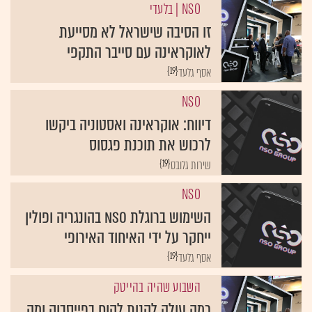
NSO
| בלעדי
זו הסיבה שישראל לא מסייעת
לאוקראינה עם סייבר התקפי
{19}
אסף גלעד
NSO
דיווח: אוקראינה ואסטוניה ביקשו
לרכוש את תוכנת פגסוס
{19}
שירות גלובס
NSO
השימוש ברוגלת NSO בהונגריה ופולין
ייחקר על ידי האיחוד האירופי
{19}
אסף גלעד
השבוע שהיה בהייטק
כמה עולה לקנות לקוח בפייסבוק ומה