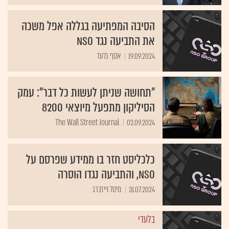
הסיבה המפתיעה בגללה אפל משכה
את התביעה נגד NSO
19.09.2024
אסף גלעד
"תחושה שניתן לעשות כל דבר": עמק
הסיליקון מתפעל מיוצאי 8200
The Wall Street Journal
02.09.2024
כלכליסט חזר בו ממידע שפרסם על
NSO, והתביעה נגדו הוסרה
31.07.2024
מיטל וייזברג
בלעדי