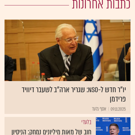
כתבות אחרונות
יו"ר חדש ל-NSO: שגריר ארה"ב לשעבר דיוויד
פרידמן
09.11.2025
אסף גלעד
בלעדי
חוב של מאות מיליונים נמחק: הניסיון