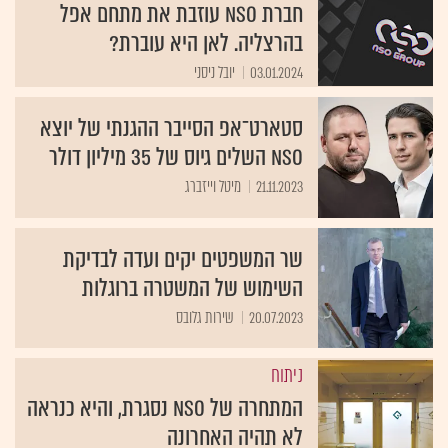
חברת NSO עוזבת את מתחם אפל
בהרצליה. לאן היא עוברת?
03.01.2024
יובל ניסני
סטארט־אפ הסייבר ההגנתי של יוצא
NSO השלים גיוס של 35 מיליון דולר
21.11.2023
מיטל וייזברג
שר המשפטים יקים ועדה לבדיקת
השימוש של המשטרה ברוגלות
20.07.2023
שירות גלובס
ניתוח
המתחרה של NSO נסגרת, והיא כנראה
לא תהיה האחרונה