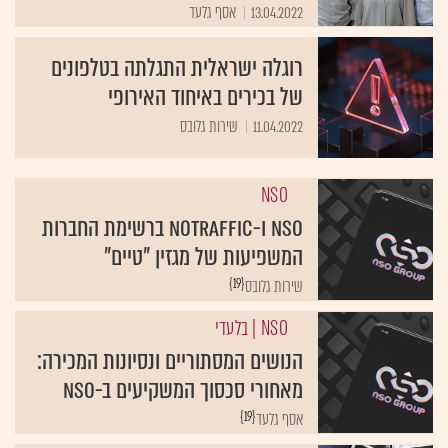
13.04.2022
אסף גלעד
רוגלה ישראלית התגלתה בטלפונים
של בכירים באיחוד האירופי
11.04.2022
שירות גלובס
NSO
NSO ו-NoTraffic ברשימת החברות
המשפיעות של מגזין "טיים"
{19}
שירות גלובס
NSO
| בלעדי
הנושים המסתוריים ונסיונות המכירה:
מאחורי סכסוך המשקיעים ב-NSO
{19}
אסף גלעד