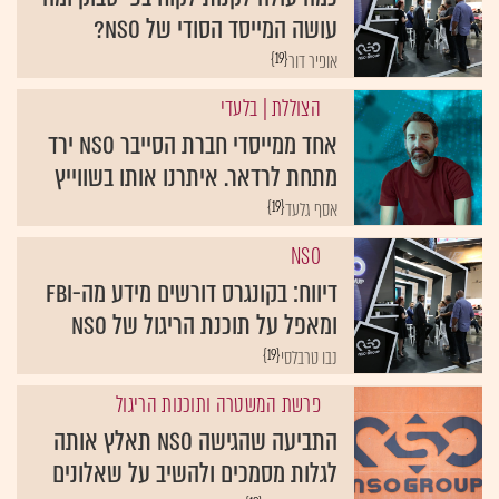
עושה המייסד הסודי של NSO?
{19}
אופיר דור
הצוללת
| בלעדי
אחד ממייסדי חברת הסייבר NSO ירד
מתחת לרדאר. איתרנו אותו בשווייץ
{19}
אסף גלעד
NSO
דיווח: בקונגרס דורשים מידע מה-FBI
ומאפל על תוכנת הריגול של NSO
{19}
נבו טרבלסי
פרשת המשטרה ותוכנות הריגול
התביעה שהגישה NSO תאלץ אותה
לגלות מסמכים ולהשיב על שאלונים