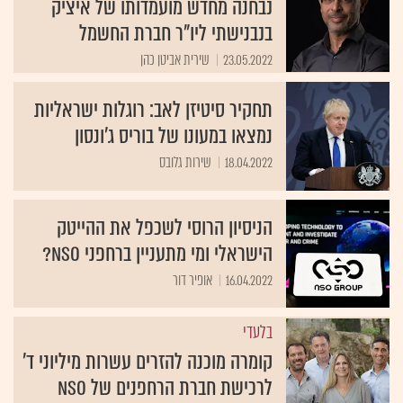
נבחנה מחדש מועמדותו של איציק
בנבנישתי ליו"ר חברת החשמל
23.05.2022
שירית אביטן כהן
תחקיר סיטיזן לאב: רוגלות ישראליות
נמצאו במעונו של בוריס ג'ונסון
18.04.2022
שירות גלובס
הניסיון הרוסי לשכפל את ההייטק
הישראלי ומי מתעניין ברחפני NSO?
16.04.2022
אופיר דור
בלעדי
קומרה מוכנה להזרים עשרות מיליוני ד'
לרכישת חברת הרחפנים של NSO