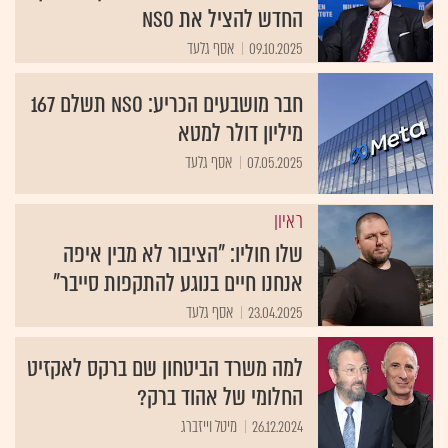
החדש להציל את NSO
09.10.2025
אסף גלעד
חבר מושבעים הכריע: NSO תשלם 167
מיליון דולר למטא
07.05.2025
אסף גלעד
ראיון
שלו חוליו: "הציבור לא מבין איפה
אנחנו חיים בנוגע להתקפות סייבר"
23.04.2025
אסף גלעד
למה משרד הביטחון שם ברקס לאקזיט
החלומי של אהוד ברק?
26.12.2024
מיטל וייזברג