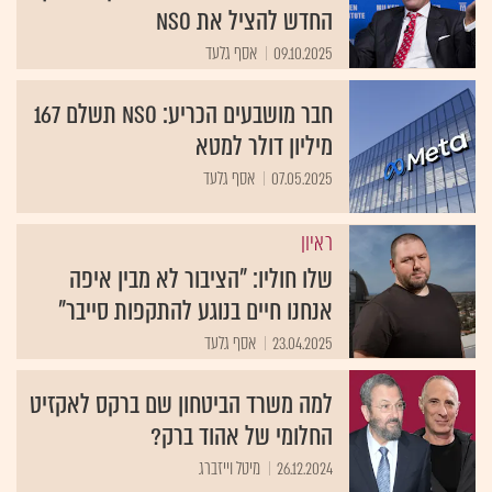
החדש להציל את NSO
09.10.2025
אסף גלעד
חבר מושבעים הכריע: NSO תשלם 167
מיליון דולר למטא
07.05.2025
אסף גלעד
ראיון
שלו חוליו: "הציבור לא מבין איפה
אנחנו חיים בנוגע להתקפות סייבר"
23.04.2025
אסף גלעד
למה משרד הביטחון שם ברקס לאקזיט
החלומי של אהוד ברק?
26.12.2024
מיטל וייזברג