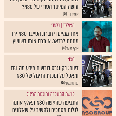
עושה המייסד הסודי של NSO?
{19}
אופיר דור
הצוללת
| בלעדי
אחד ממייסדי חברת הסייבר NSO ירד
מתחת לרדאר. איתרנו אותו בשווייץ
{19}
אסף גלעד
NSO
דיווח: בקונגרס דורשים מידע מה-FBI
ומאפל על תוכנת הריגול של NSO
{19}
נבו טרבלסי
פרשת המשטרה ותוכנות הריגול
התביעה שהגישה NSO תאלץ אותה
לגלות מסמכים ולהשיב על שאלונים