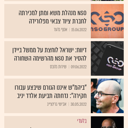
NSO מנהלת משא ומתן למכירתה
לחברת ציוד צבאי מפלורידה
15.06.2022
אסף גלעד
דיווח: ישראל לוחצת על ממשל ביידן
להסיר את NSO מהרשימה השחורה
09.06.2022
שירות גלובס
"ביהמ"ש איננו הגורם שיבצע עבורו
חקירה": נדחתה תביעת אלדד יניב
30.05.2022
אבישי גרינצייג
בלעדי