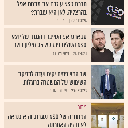
חברת NSO עוזבת את מתחם אפל
בהרצליה. לאן היא עוברת?
03.01.2024
יובל ניסני
סטארט־אפ הסייבר ההגנתי של יוצא
NSO השלים גיוס של 35 מיליון דולר
21.11.2023
מיטל וייזברג
שר המשפטים יקים ועדה לבדיקת
השימוש של המשטרה ברוגלות
20.07.2023
שירות גלובס
ניתוח
המתחרה של NSO נסגרת, והיא כנראה
לא תהיה האחרונה