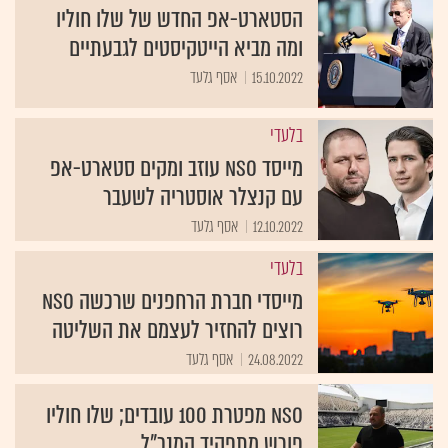
הסטארט-אפ החדש של שלו חוליו
ומה מביא הייטקיסטים לגבעתיים
15.10.2022
אסף גלעד
בלעדי
מייסד NSO עוזב ומקים סטארט-אפ
עם קנצלר אוסטריה לשעבר
12.10.2022
אסף גלעד
בלעדי
מייסדי חברת הרחפנים שרכשה NSO
רוצים להחזיר לעצמם את השליטה
24.08.2022
אסף גלעד
NSO מפטרת 100 עובדים; שלו חוליו
פורש מתפקיד המנכ"ל