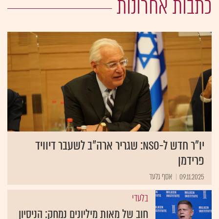
כתבות אחרונות
יו"ר חדש ל-NSO: שגריר ארה"ב לשעבר דיוויד
פרידמן
09.11.2025
אסף גלעד
בלעדי
חוב של מאות מיליונים נמחק: הניסיון