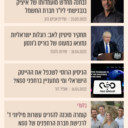
נבחנה מחדש מועמדותו של איציק
בנבנישתי ליו"ר חברת החשמל
23.05.2022
שירית אביטן כהן
תחקיר סיטיזן לאב: רוגלות ישראליות
נמצאו במעונו של בוריס ג'ונסון
18.04.2022
שירות גלובס
הניסיון הרוסי לשכפל את ההייטק
הישראלי ומי מתעניין ברחפני NSO?
16.04.2022
אופיר דור
בלעדי
קומרה מוכנה להזרים עשרות מיליוני ד'
לרכישת חברת הרחפנים של NSO