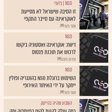
NSO
| בלעדי
זו הסיבה שישראל לא מסייעת
לאוקראינה עם סייבר התקפי
{19}
אסף גלעד
NSO
דיווח: אוקראינה ואסטוניה ביקשו
לרכוש את תוכנת פגסוס
{19}
שירות גלובס
NSO
השימוש ברוגלת NSO בהונגריה ופולין
ייחקר על ידי האיחוד האירופי
{19}
אסף גלעד
השבוע שהיה בהייטק
כמה עולה לקנות לקוח בפייסבוק ומה