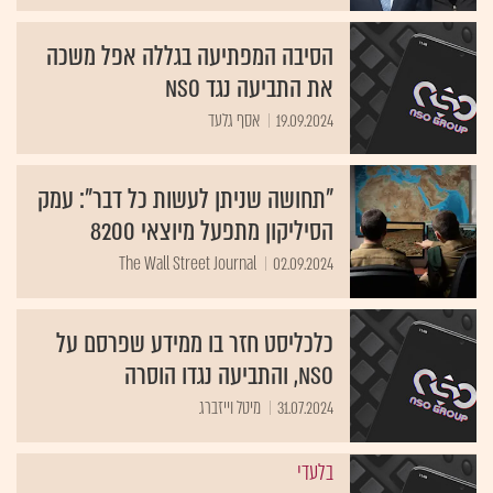
הסיבה המפתיעה בגללה אפל משכה
את התביעה נגד NSO
19.09.2024
אסף גלעד
"תחושה שניתן לעשות כל דבר": עמק
הסיליקון מתפעל מיוצאי 8200
The Wall Street Journal
02.09.2024
כלכליסט חזר בו ממידע שפרסם על
NSO, והתביעה נגדו הוסרה
31.07.2024
מיטל וייזברג
בלעדי