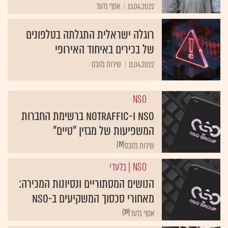
13.04.2022
אסף גלעד
רוגלה ישראלית התגלתה בטלפונים
של בכירים באיחוד האירופי
11.04.2022
שירות גלובס
NSO
NSO ו-NoTraffic ברשימת החברות
המשפיעות של מגזין "טיים"
{19}
שירות גלובס
NSO
| בלעדי
הנושים המסתוריים ונסיונות המכירה:
מאחורי סכסוך המשקיעים ב-NSO
{19}
אסף גלעד