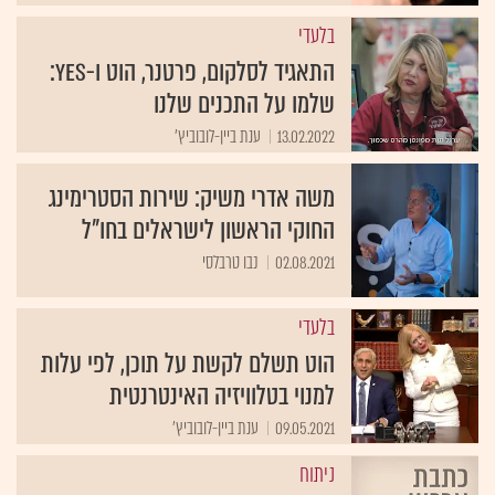
בלעדי
התאגיד לסלקום, פרטנר, הוט ו-yes:
שלמו על התכנים שלנו
13.02.2022
ענת ביין-לובוביץ'
משה אדרי משיק: שירות הסטרימינג
החוקי הראשון לישראלים בחו"ל
02.08.2021
נבו טרבלסי
בלעדי
הוט תשלם לקשת על תוכן, לפי עלות
למנוי בטלוויזיה האינטרנטית
09.05.2021
ענת ביין-לובוביץ'
ניתוח