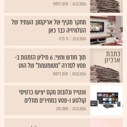
14.12.2016
יונתן כיתאין
מחקר מקיף של אריקסון: העתיד של
הטלוויזיה כבר כאן
15.11.2016
גד פרץ
תוך חודש וחצי: 6 מיליון הזמנות ב-
VOD לסדרה "מטומטמת" של הוט
09.11.2016
יונתן כיתאין
וונטייז וגלובוס מקס יציעו כרטיסי
קולנוע ו-VOD במחירים מוזלים
07.11.2016
משה גולן