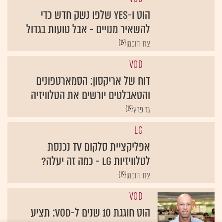
הוט ו-yes שלפו נשק חדש כדי
להשאיר מנויים - אבל טועות בגדול
{19}
צחי הופמן
VOD
דוח של אריקסון: הסמארטפונים
והטאבלטים יורשים את הטלוויזיה
{19}
גד פרץ
LG
אפליקציית סלקום TV נכנסת
לטלוויזיות LG - כמה זה יעלה?
{19}
צחי הופמן
VOD
הוט חוגגת 10 שנים ל-VOD: תציע