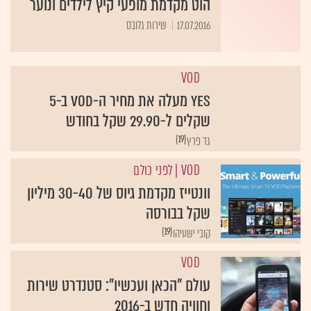
הוט מקדמת מופעי קיץ לילדים ונוער
17.07.2016
שירות גלובס
VOD
yes מעלה את מחיר ה-VOD ב-5
שקלים ל-29.90 שקל בחודש
{19}
גד פרץ
VOD
| לפני כולם
וונטייז מקדמת גיוס של 30-40 מיליון
שקל בבורסה
{19}
קובי ישעיהו
VOD
עולם "הכאן ועכשיו": סטנדרט שירות
וחוויה חדש ב-2016