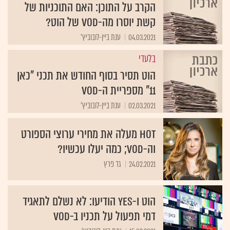
הקרב על התוכן: האם התוכניות של
קשת יוסרו מה-VOD של הוט?
04.03.2021
ענת ביין-לובוביץ'
בלעדי
הוט תסיר בסוף החודש את תכני "כאן
11" מספריית ה-VOD
02.03.2021
ענת ביין-לובוביץ'
HOT מעלה את מחירי ערוצי הספורט
וה-VOD; כמה יעלו עכשיו?
24.02.2021
גד פרץ
הוט ו-yes הודיעו: לא נשלם לתאגיד
דמי תפעול על תכניו ב-VOD