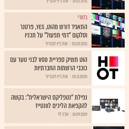
15.02.2021
ענת ביין-לובוביץ'
בלעדי
התאגיד דורש מהוט, yes, פרטנר
וסלקום "דמי תפעול" על תכניו
02.02.2021
ענת ביין-לובוביץ'
הוט תשיק ספריית VOD לבני נוער עם
כוכבי הרשתות החברתיות
05.11.2020
ענת ביין-לובוביץ'
נפילת "נטפליקס הישראלית": בקשה
להקפאת הליכים לוונטייז
10.09.2019
אביב לוי