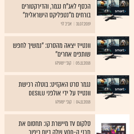
הכסף לאג"ח נגמר, והדירקטורים
בורחים מ"נטפליקס הישראלית"
31.07.2019
אביב לוי
וונטייז יצאה מהסרט: "נמשיך לחפש
שותפים אחרים"
05.11.2018
קובי ישעיהו
נגמר סרט האקזיט: בוטלה רכישת
וונטייז על ידי אולפני Desilu
04.11.2018
קובי ישעיהו
סלקום TV מיישרת קו: תחסום את
תכני ה-VOD שלה ביום כיפור