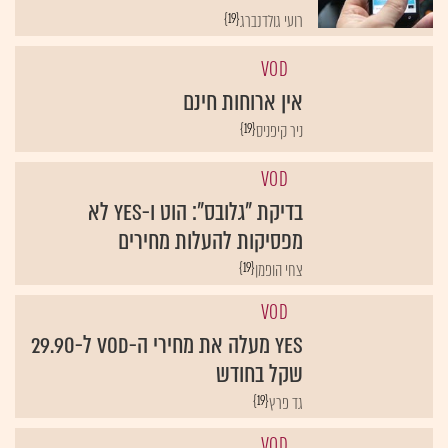
{19}
רועי גולדנברג
VOD
אין ארוחות חינם
{19}
ניר קיפניס
VOD
בדיקת "גלובס": הוט ו-yes לא
מפסיקות להעלות מחירים
{19}
צחי הופמן
VOD
yes מעלה את מחירי ה-VOD ל-29.90
שקל בחודש
{19}
גד פרץ
VOD