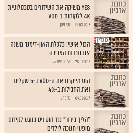
yes משיקה את השידורים בטכנולוגיית
4K ללקוחות ב-VOD
15.03.2017
יוסי ניסן
הכול אישי: כלכלת האון-דימנד משנה
את תרבות הצריכה
28.01.2017
יעל בן ישראל
הוט מייקרת את ה-VOD ב-5 שקלים
ואת החבילות ב-4%
09.01.2017
גד פרץ
"הליך בירור" נגד הוט ויס בנוגע לקידום
מופעי חנוכה לילדים