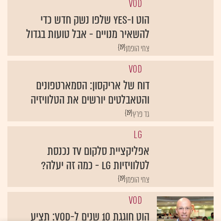
הוט ו-yes שלפו נשק חדש כדי
להשאיר מנויים - אבל טועות בגדול
{19}
צחי הופמן
VOD
דוח של אריקסון: הסמארטפונים
והטאבלטים יורשים את הטלוויזיה
{19}
גד פרץ
LG
אפליקציית סלקום TV נכנסת
לטלוויזיות LG - כמה זה יעלה?
{19}
צחי הופמן
VOD
הוט חוגגת 10 שנים ל-VOD: תציע