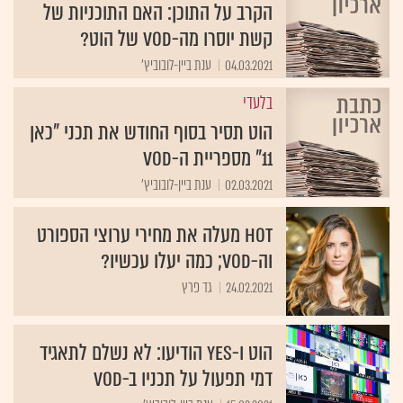
הקרב על התוכן: האם התוכניות של
קשת יוסרו מה-VOD של הוט?
04.03.2021
ענת ביין-לובוביץ'
בלעדי
הוט תסיר בסוף החודש את תכני "כאן
11" מספריית ה-VOD
02.03.2021
ענת ביין-לובוביץ'
HOT מעלה את מחירי ערוצי הספורט
וה-VOD; כמה יעלו עכשיו?
24.02.2021
גד פרץ
הוט ו-yes הודיעו: לא נשלם לתאגיד
דמי תפעול על תכניו ב-VOD