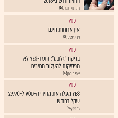
{19}
רועי גולדנברג
VOD
אין ארוחות חינם
{19}
ניר קיפניס
VOD
בדיקת "גלובס": הוט ו-yes לא
מפסיקות להעלות מחירים
{19}
צחי הופמן
VOD
yes מעלה את מחירי ה-VOD ל-29.90
שקל בחודש
{19}
גד פרץ
VOD