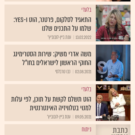
בלעדי
התאגיד לסלקום, פרטנר, הוט ו-yes:
שלמו על התכנים שלנו
13.02.2022
ענת ביין-לובוביץ'
משה אדרי משיק: שירות הסטרימינג
החוקי הראשון לישראלים בחו"ל
02.08.2021
נבו טרבלסי
בלעדי
הוט תשלם לקשת על תוכן, לפי עלות
למנוי בטלוויזיה האינטרנטית
09.05.2021
ענת ביין-לובוביץ'
ניתוח