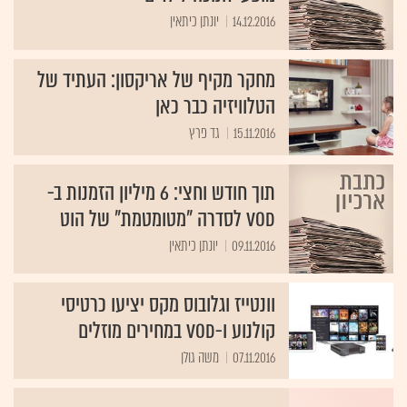
14.12.2016
יונתן כיתאין
מחקר מקיף של אריקסון: העתיד של
הטלוויזיה כבר כאן
15.11.2016
גד פרץ
תוך חודש וחצי: 6 מיליון הזמנות ב-
VOD לסדרה "מטומטמת" של הוט
09.11.2016
יונתן כיתאין
וונטייז וגלובוס מקס יציעו כרטיסי
קולנוע ו-VOD במחירים מוזלים
07.11.2016
משה גולן