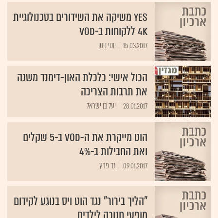
yes משיקה את השידורים בטכנולוגיית
4K ללקוחות ב-VOD
15.03.2017
יוסי ניסן
הכול אישי: כלכלת האון-דימנד משנה
את תרבות הצריכה
28.01.2017
יעל בן ישראל
הוט מייקרת את ה-VOD ב-5 שקלים
ואת החבילות ב-4%
09.01.2017
גד פרץ
"הליך בירור" נגד הוט ויס בנוגע לקידום
מופעי חנוכה לילדים