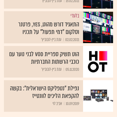
15.02.2021
ענת ביין-לובוביץ'
בלעדי
התאגיד דורש מהוט, yes, פרטנר
וסלקום "דמי תפעול" על תכניו
02.02.2021
ענת ביין-לובוביץ'
הוט תשיק ספריית VOD לבני נוער עם
כוכבי הרשתות החברתיות
05.11.2020
ענת ביין-לובוביץ'
נפילת "נטפליקס הישראלית": בקשה
להקפאת הליכים לוונטייז
10.09.2019
אביב לוי