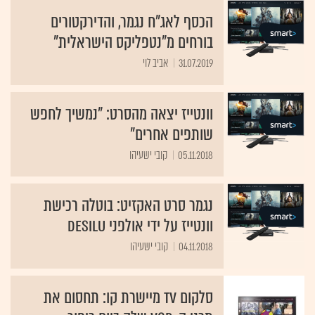
הכסף לאג"ח נגמר, והדירקטורים
בורחים מ"נטפליקס הישראלית"
31.07.2019
אביב לוי
וונטייז יצאה מהסרט: "נמשיך לחפש
שותפים אחרים"
05.11.2018
קובי ישעיהו
נגמר סרט האקזיט: בוטלה רכישת
וונטייז על ידי אולפני Desilu
04.11.2018
קובי ישעיהו
סלקום TV מיישרת קו: תחסום את
תכני ה-VOD שלה ביום כיפור