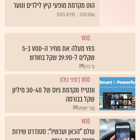
הוט מקדמת מופעי קיץ לילדים ונוער
17.07.2016
שירות גלובס
VOD
yes מעלה את מחיר ה-VOD ב-5
שקלים ל-29.90 שקל בחודש
{19}
גד פרץ
VOD
| לפני כולם
וונטייז מקדמת גיוס של 30-40 מיליון
שקל בבורסה
{19}
קובי ישעיהו
VOD
עולם "הכאן ועכשיו": סטנדרט שירות
וחוויה חדש ב-2016