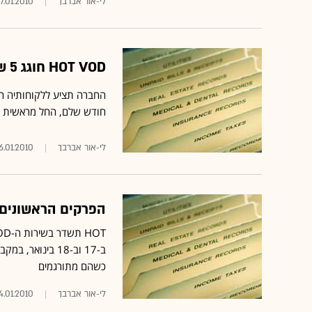
לי-אור אברבך
7.01.2010
HOT VOD חוגג 5 שנים: יעניק ללקוחות חבילת סדרות בחינם
חודש שלם, החל מראשית פברואר
לי-אור אברבך
6.01.2010
הפרקים הראשונים בעונה 8 של "24" ישודרו
ב-17 וב-18 בינו
כשהם מתורגמים
לי-אור אברבך
4.01.2010