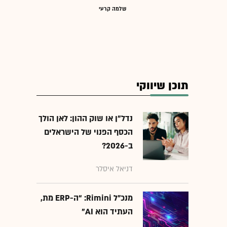
שלמה קרעי
תוכן שיווקי
נדל"ן או שוק ההון: לאן הולך
הכסף הפנוי של הישראלים
ב-2026?
דניאל איסלר
מנכ״ל Rimini: “ה-ERP מת,
העתיד הוא AI"