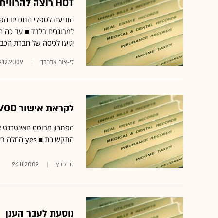
HOT רוצה להרוויח יותר מהתכנים הפורנוגרפיים ב-VOD
יגיעו לכיסה של חברת הכבל
לי-אור אברבך
9.12.2009
לקראת אישור VOD ב-yes? תדגים השירות למשרד התקשורת
התקשורת ■ yes החלה בעריכת ניסוי בשירות בקרב העובדים כדי לבחון את המערכת בתנאי אמת
גד פרץ
26.11.2009
נוסעת לעבר הענן