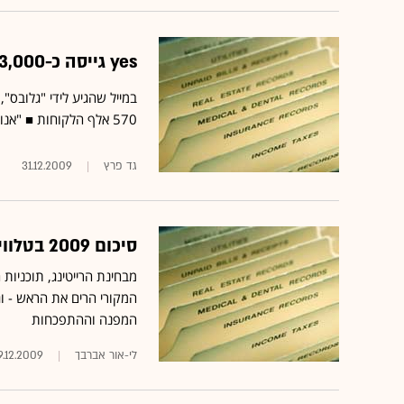
yes גייסה כ-3,000 מנויים חדשים ברבעון הרביעי השנה
570 אלף הלקוחות ■ "אנו עומדים בפני שנה מלאת אתגרים, ואין לי ספק כי נעמוד גם בהם"
גד פרץ
31.12.2009
סיכום 2009 בטלוויזיה: זכייניות ערוץ 2 הפסידו כ-100 מיליון שקל
מבחינת הרייטינג, תוכניות
המפנה וההתפכחות
לי-אור אברבך
9.12.2009