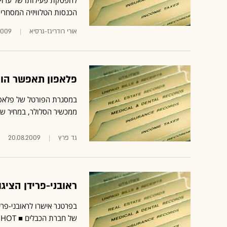
להפסקת פעילותו של ערוץ
הכנסות הטלוויזיה המסחרית י
.2009
פלאפון תאפשר הור
במסגרת ה
פורטל
של פלאפון
ממכשיר הסלולר, במחיר של 3.90 שקלים לס
גד פרץ
20.08.2009
ראובני-פרידן הציגו ל-HOT פרזנטציה לפרסום שירות
בפרטנר אישרו לראובני-פר
של חברת הכבלים ■ HOT בתגובה: אין שינוי במערך הפרסום