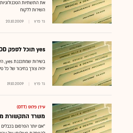
את התשתיות הטכנולוגיות,
השירות ללקוח
גד פרץ
20.10.2009
yes תוכל לספק VOD רק ללקוחות עם אינטרנט ביתי קווי
בשיר
יהיה צורך בחיבור של כל טל
גד פרץ
19.10.2009
עידן פלוס (DTT)
משרד התקשורת ממלי
"אם יותר הפרסום בכבלים ו