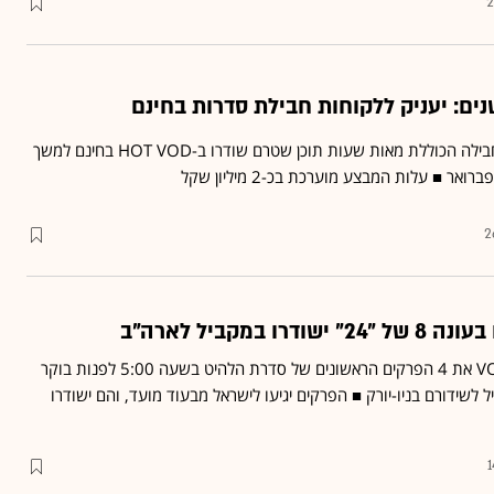
2
החברה תציע ללקוחותיה חבילה הכוללת מאות שעות תוכן שטרם שודרו ב-HOT VOD בחינם למשך
 ■ עלות המבצע מוערכת בכ-2 מיליון שקל
2
 במקביל לארה"ב
HOT תשדר בשירות ה-VOD את 4 הפרקים הראשונים של סדרת הלהיט בשעה 5:00 לפנות בוקר
אר, במקביל לשידורם בניו-יורק ■ הפרקים יגיעו לישראל מבעוד מועד, והם ישודרו
1