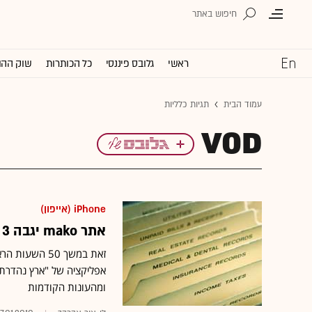
ראשי
גלובס פיננסי
כל הכותרות
שוק ההו
עמוד הבית
תגיות כלליות
VOD
iPhone (אייפון)
אתר mako יגבה 3 שקלים על צפייה בפרק של "ארץ נהדרת"
ומהעונות הקודמות