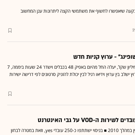
קעה שיאפשרו לחשוף את משתמשי הקצה ליתרונות ענן המחשוב
2
הערוץ, בו הושקעו כ-2.5 מיליון שקל, יעלה החל מהיום באפיק 48 בכבלים וישדר 24 שעות ביממה, 7
וע ■ HOT: "הערוץ ישלב בין ערוץ וידיאו רגיל לבין יכולת להזניק סרטונים לפי דרישה ישירות
השירות יושק בחברת הלוויין במהלך 2010 ■ בניסוי ישתתפו כ-250 עובדי yes, וזאת במטרה לבחון