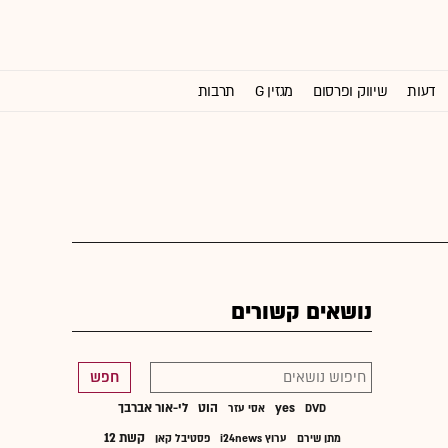
דעות
שיווק ופרסום
מגזין G
תרבות
וול סטריט ג'ורנל
נושאים קשורים
חפש
yes
הוט
לי-אור אברבך
DVD
אסי עזר
קשת 12
מתן שירם
ערוץ i24news
פסטיבל קאן