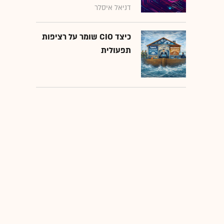
דניאל איסלר
כיצד CIO שומר על רציפות
תפעולית