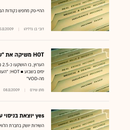
ההיי-טק מחפש נקודות הב
דובי בן גדליהו
5.11.2009
HOT משיקה את "שופינג" - ערוץ קניות חדש
ימים בשב
מה-VOD"
מתן שירם
08.11.2009
yes יוצאת בניסוי עובדים לשירות ה-VOD על גבי האינטרנט