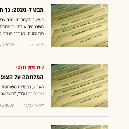
מבט ל-2020: כך תשנה הטלוויזיה את פניה בעשור הבא
בעשור הקרוב תשתנה צריכת
משרטטים עולם של מסרים פ
טכנולוגית ולא דרך מנהלי ת
לי-אור אברבך
4.12.2009
עידן פלוס (DTT)
המלחמה על הצופה הרוסי: HOT תשדר את 
הערוץ, בבעלות משותפת שבד
של "כוכב נולד", "האם אתה
לי-אור אברבך
.12.2009