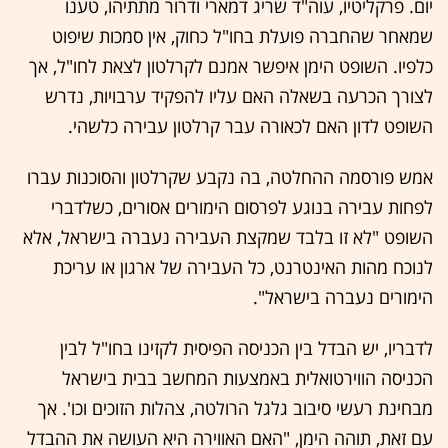
יום. פרקליטיו, עוה"ד שריג דמארי ודרור מתתיהו, טענו
שמאחר שהחברה פועלת בחו"ל כחוק, אין סמכות שיפוט
כלפיו. השופט הימן איפשר אמנם לקרלטון לצאת לחו"ל, אך
לצורך הכרעה בשאלה האם עליו להפקיד ערבויות, נדרש
השופט לדון האם לכאורה עבר קרלטון עבירה כלשהי.
אמש פורסמה ההחלטה, בה נקבע שקרלטון והסוכנות עברו
לפחות עבירה בנוגע לפרסום הימורים אסורים, כשלדברי
השופט "לא זו בלבד שמקצת העבירה נעברה בישראל, אלא
לנוכח מהות האינטרנט, כל העבירה של ארגון או עריכת
הימורים נעברה בישראל".
לדבריו, יש הבדל בין הכניסה הפיסית לקזינו בחו"ל לבין
הכניסה הווירטואלית באמצעות המחשב בבית בישראל
מבחינת רעשי סיבוב גלגל הרולטה, צהלות הזוכים וכו'. אך
עם זאת, תוהה הימן, "האם האווירה היא העושה את ההבדל