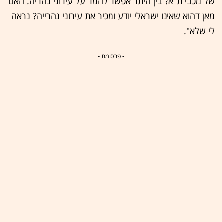
של מכבי ת"א? בין היתר אפשר להמר על עירוני נהריה. האם
מאן דהוא שאינו ישראלי יודע ומכיר את עירוני נהרייה? נראה
לי שלא".
- פרסומת -