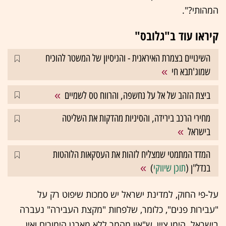
המהותי?".
קיראו עוד ב"גלובס"
השינויים בצמרת האיראנית - והניסיון של המשטר להוכיח
שמוג'תבא חי
ביצת הזהב של אל על נחשפה, והרווח טס לשמיים
מחירי הרכב בירידה, והסיניות מהדקות את השליטה
בישראל
המדד המתמטי שמצליח לזהות את העסקאות הלוהטות
בנדל"ן (
תוכן שיווקי
)
על-פי החוק, למדינת ישראל יש סמכות שיפוט רק על
"עבירות פנים", כלומר, שלפחות "מקצת העבירה" נעברה
בישראל. הימן ציין, ש"אין מהמר ללא מארגן הימורים ואין