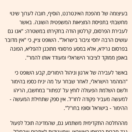
בעיצומה של מהפכת האינטרנט, הוסיף, חובה לערוך שינוי
מחשבתי בתפיסת המציאות המשפטית השונה. באשר
לעבירת הפרסום, קרלטון הודה בחקירתו במשטרה: "אנו גם
עושים הרבה יחסי ציבור בישראל". השופט ציין, כי "אין מדובר
בפרסום גרידא, אלא במסע פרסומי מתוכנן להפליא, הפונה
באופן ממוקד לציבור הישראלי ומעודד אותו להמר".
באשר לעבירה של ארגון וניהול הימורים, קבע השופט כי
"המהמר הישראלי, לאחר שבחר על מה יניח כספו בהימור
ולשם השלמת הפעולה לוחץ על 'כפתור' במחשבו, הריהו
למעשה מעביר פקודה לחו''ל. אין ספק שתחילת המעשה -
ההימור - בישראל וסופו בחו''ל".
מההחלטה התקדימית משתמע גם, שהמדינה תוכל לפעול
נגד חברות כרטיסי האשראי, שמעניקות לאתרים שבחו"ל