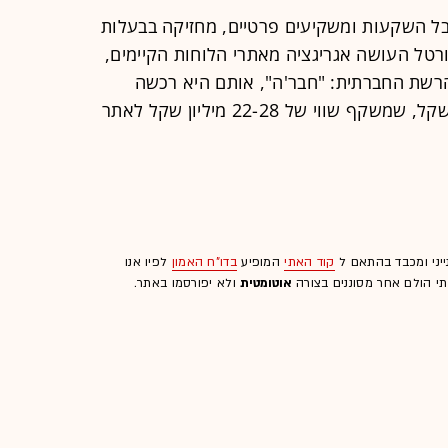
בל השקעות ומשקיעים פרטיים, מחזיקה בבעלות
פורטל העושה אגריגציה מאתרי הלוחות הקיימים,
 אתר לשיתוף תמונות, ו-70% מהרשת החברתית: "חבר'ה", אותם היא רכשה
תמורת סכום מוערך של 15-20 מיליון שקל, שמשקף שווי של 22-28 מיליון שקל לאתר
ייני ומכבד בהתאם ל
קוד האתי
המופיע
בדו"ח האמון
לפיו אנו
לתי הולם אחר מסוננים בצורה
אוטומטית
ולא יפורסמו באתר.