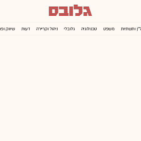
''ן ותשתיות
משפט
טכנולוגיה
גלובלי
ניהול וקריירה
דעות
שיווק ופ