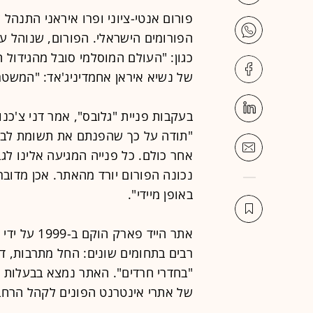
פורום אנטי-ציוני ופרו איראני התנה
הפורומים הישראלי. הפורום, שנוהל ע
כגון: "העולם המוסלמי סובל מהגידול ה
של נשיא איראן אחמדיניג'אד: "המשטר 
בעקבות פניית "גלובס", אמר דני צ'כנ
"תודה על כך שהפנתם את תשומת לבנו.
אחר כולם. כל פנייה המגיעה אלינו לג
נכונה הפורום יורד מהאתר. אכן מדובר
באופן מיידי".
אתר הייד פא
רבים בתחומים שונים: החל מתרבות, ד
"בחדרי חרדים". האתר נמצא בבעלות ח
של אתרי אינטרנט הפונים לקהל הרחב