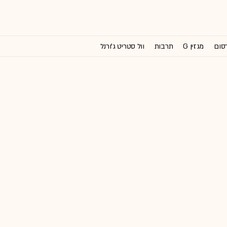
רסום
מגזין G
תרבות
וול סטריט ג'ורנל