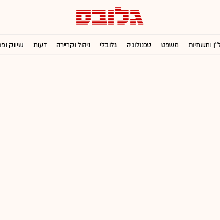
''ן ותשתיות
משפט
טכנולוגיה
גלובלי
ניהול וקריירה
דעות
שיווק ופ