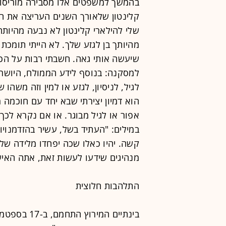
בהמשך למשפטים אלו מסבירה מוריסון
קלינטון שלאורך השנים העריצה את הי
שלי להילארי קלינטון לא נבעה מהיות
מהיותך בן לגזע שלך. לא הייתי תומכת
שיעשה אותי גאה. חשבתי רבות על הכו
למסקנה: בנוסף לידע הממולח, היושרה
לגיל, לניסיון, לגזע או למין וזה משה
הוא דמיון יצירתי שבא יחד עם חוכמה 
אפור או לגיל מבוגר. או אם נקרא לכך 
במילים: "העתיד בשל, עשיר בהזדמנויות
קשה. יהיו כאלו שכה יפחדו מלידה של 
מנהיגים שידעו לעשות זאת, אתה האיש
התלהבות חלוצית
בינתיים המי