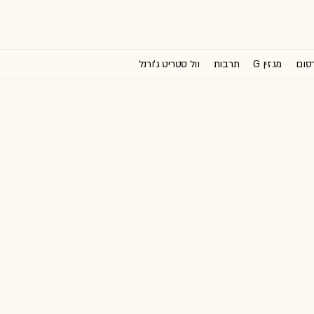
רסום
מגזין G
תרבות
וול סטריט ג'ורנל