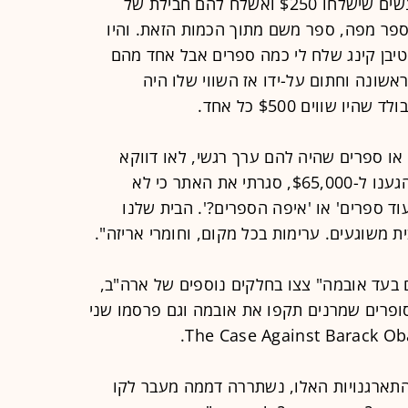
אתר Books4barak.com ולהגיד לאנשים שישלחו $250 ואשלח להם חבילת של
פר מפה, ספר משם מתוך הכמות הזאת. והיו
טיבן קינג שלח לי כמה ספרים אבל אחד מהם
") היה מהדורה ראשונה וחתום על-ידו אז השווי שלו היה
ו ספרים שהיה להם ערך רגשי, לאו דווקא
כספי. ואנשים תרמו ותרמו ותרמו וכשהגענו ל-$65,000, סגרתי את האתר כי לא
וד ספרים' או 'איפה הספרים?'. הבית שלנו
ת משוגעים. ערימות בכל מקום, וחומרי אריזה".
 בעד אובמה" צצו בחלקים נוספים של ארה"ב,
סופרים שמרנים תקפו את אובמה וגם פרסמו שני
תארגנויות האלו, נשתררה דממה מעבר לקו