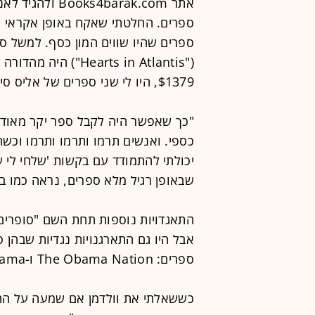
ספרים. החלטתי שאקח באופן אקראי ס
ספרים שהיו שווים המון כסף. למשל ס
("Hearts in Atlantis
$1379, היו לי שני ספרים של אליס סיבולד שהיו שווים $500 כל אחד.
"כך שאפשר היה לקבל ספר יקר מאוד א
יכולתי להתמודד עם בקשות 'שלחי לי ע
שבאופן רגיל מלא ספרים, נראה כמו בי
התאגדויות נוספות תחת השם "סופרים
אבל היו גם התארגנויות נגדיות שבהן 
ספרים: The Obama Nation ו-The Case Against Barack Obama.
כששאלתי את וולדמן אם שמעה על הה