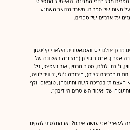
ולרים. ואז תוך שבועיים היו לי 2,000 ספרים מכל רחבי המדינה. האי-מייל התפשט
 על מאות של ספרים. משרד הדואר השתגע
גזים על ארגזים של ספרים.
ם מדלן אולברייט והסנאטורית הילארי קלינטון
נורה אפרון, ארתור גולדן (מהדורה ראשונה של
ין, ג'ונתן לת'ם, סטיב מרטין, אזר נאפיסי, ניל
 חתום בכריכה קשה), מירנדה ג'ולי, דיוויד לוויט,
א העצמות' בכריכה קשה וחתומה), טוביאס וולף
חתומה של 'איגוד השוטרים היידים')".
 ספרים ותהיתי מה לעזאזל אני עושה איתם? ואז החלטתי להקים