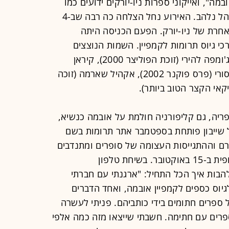
", ואייקוני ספרות ניו-יורקים ידועים כמו
ג'ונתן לת'ם, קוראים מספריהם בפני קהל נלהב. האירוע נחל הצלחה כה רבה שב-4
אחרת של ניו-יורק. הפעם הכניסה היתה
$10 או $250 (ל-V.I.P) לצורכי גיוס תרומות לקמפיין. השמות הנוצצים
שהובילו את האירוע היו: סלמן רושדי, ג'ומפה להירי (זוכת הפוליצר 2000), קיראן
דאסאי (זוכת מאן בוקר 2006), מאניל סורי (פרס פוקנר 2002), אקהיל שארמה (זוכה
יקאי הקצר הטוב ביותר).
פריה, גם קליפורניה חולמת על אובמה כנשיא,
קל שייבון פותחת בספטמבר אתר תרומות בשם
רבה שגרם וההתגייסות העצומה של סופרים ומתנדבים
הניבה $66,000 תרומות עד שנסגר סופית ב-15 באוקטובר. בשיחת טלפון
בות איך הכל התחיל: "ארגנתי עם חברתי
יוס כספים לקמפיין אובמה, ואחד הדברים
ספרים חתומים בידי כותביהם. פניתי לעשרה
ספרים עם חתימה. חשבתי שייצאו מזה כמה אלפי