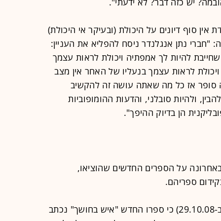
במה? יש כזה דבר? לא ידעתי".
ין סוף דיונים על היכולת (ובעיקר אי היכולת)
 "חברי נתן אנגלנדר ניסח להפליא את העניין:
 שחייבת להיות לך אמפתיה ויכולת לראות עצמך
יכולת לראות עצמך בנעליו של האחר אין מצב
 סופר אז כל מה שאתה עושה זה להקשיב
בין, ולהיות סובלני, והדעות ההומופוביות
ליקנית הן בדיוק ההיפך".
 באחרונה על הספרים החדשים שהוציאו,
ידום ספריהם.
פול אוסטר אמר ל"גארדיין" הלונדוני (ב-29.10.08) כי ספרו החדש "איש בחושך" נכתב