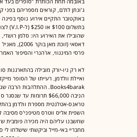
באובמה תחת הכותרת "סופרים בעד אובמה
באוקטובר התקיים אירוע נוסף בפינה 
בתשלום 0
פרסי המינגווי, או'הנרי והסיפור האמר
לא רק ניו-יורק מובילה בהתארגנות סו
ואיילת וולדמן, רעייתו של הסופר מיי
Books4barak. ההתלהבות ה
טראנס-אטלנטית מספרת וולדמן בהתלה
השפית אליס ווטרס מטיפני'ס מסיבה לג
שחשבנו עליהם היה מכירה פומבית של 
מחבריי באי-מייל וביקשתי שישלחו לי 