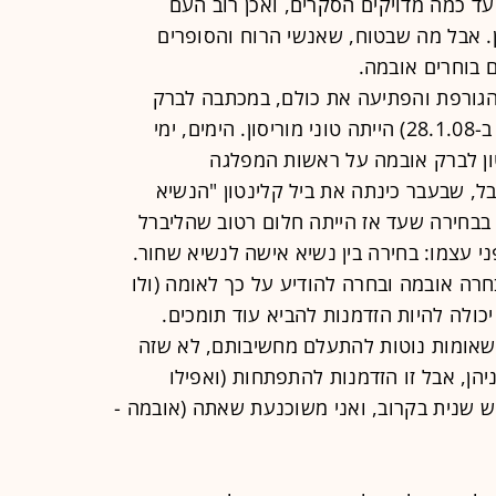
 עד כמה מדויקים הסקרים, ואכן רוב העם
ן. אבל מה שבטוח, שאנשי הרוח והסופרים
 בוחרים אובמה.
גורפת והפתיעה את כולם, במכתבה לברק
אובמה (התפרסם ב"ניו-יורק אובזרוור" ב-28.1.08) הייתה טוני מוריסון. הימים, ימי
ון לברק אובמה על ראשות המפלגה
בל, שבעבר כינתה את ביל קלינטון "הנשיא
בבחירה שעד אז הייתה חלום רטוב שהליברל
ני עצמו: בחירה בין נשיא אישה לנשיא שחור.
בחרה אובמה ובחרה להודיע על כך לאומה (ולו
יכולה להיות הזדמנות להביא עוד תומכים.
 שאומות נוטות להתעלם מחשיבותם, לא שזה
הן, אבל זו הזדמנות להתפתחות (ואפילו
שנית בקרוב, ואני משוכנעת שאתה (אובמה -