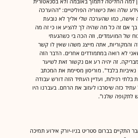
 למה החליטה לתמוך באובמה ולא בסנאטורית
דע שלה ואת כישוריה הפוליטיים: "ההערכה
ה אישה, כמו שהערכה שלי אליך לא נובעת
 בך אם זה כל מה שהיה לך להציע או כי זה מה
ח של המועמדים, וזה הכה בי כשהגעתי
 והמקוריות, אתה מייצג משהו שאין לו קשר
ו שאני לא רואה במתמודדים אחרים. הדבר הזה
מבריקה. זה יהיה רע אם נקשור זאת לשיער
נאיביות בלבד". מוריסון מסיימת את המכתב
 בלתי רגילות, ועדיין העתיד הזה דורש עבודה
עתיד כזה שיסרבו לעזוב את הרחם. בעברנו היו
 לתקופה שלנו".
רוץ התחמם, ב-17 בספטמבר התקיים בברום סטריט בניו-יורק אירוע תמיכה