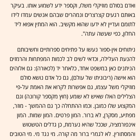
ואדם בסולם מוזיקלי משלו, וקספר ידע לשמוע אותו. בעיקר
באותם רגעים קצרצרים ונמהרים שבהם אנשים עמדו לידו
לתומם ועדיין לא ידעו שהוא מקשיב. הוא המתין אפוא ליד
החלון, כפי שעשה עתה".
ניתוחים אין-ספור נעשו על פתיחים ספרותיים וחשיבותם
להנעת העלילה, וכדאי לשים לב לכמות המפתחות והרמזים
הניתנים כאן במשפט אחד, כלאחר יד (לכאורה): גם אלוהים
הוא אישה (ריבוניתו של עולם), גם כל אדם נושא סולם
מוזיקלי משל עצמו, גם אפשרות לקרוא את האמת על-פי
הצלילים האלו שאיש לא שומע (חוץ מקספר קורונה) וגם
המקצוע שלו כמובן. וכמו ההתחלה כך גם ההמשך - מוזר,
מפתיע, מסקרן, לא ברור. המון פרטים. המון שמות. המון
אינפורמציה, שככל שהיא נערמת, כן גדלים הטשטוש
והמסתורין. לא לגמרי ברור מה קורה. מי נגד מי. מי הטובים