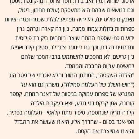
או סוכן שהוא תמיד זאב בודד, חסר פרוטה ונון-קונפורמיסט)
וגם בנושאים שבהם היא מתעסקת (עולם תחתון, ריגול,
מאבקים פוליטיים), לא יהיה מפתיע לגלות שכמה וכמה יצירות
ספרותיות גדולות צמחו ממנה. ג'ון לה קארה וגרהם גרין
ידועים כמי שספרי המתח שיצרו מותחים ביקורת פוליטית
וחברתית נוקבת, וכך גם ריימונד צ'נדלר, סטיבן קינג ואפילו
ג'ון גרישם, לא מהססים להשתמש ברבי-המכר שלהם
לחשיפת ערוות החברה והממסד.
"הילדה השקטה", המותחן המוזר והלא שגרתי של פטר הוג
("חוש השלג של העלמה סמילה"), משחק גם הוא על
המגרש של ספרות עמוקה במסווה של ז'אנר המתח. קספר
קורונה, אמן קרקס דני נודע, יוצא בעקבות הילדה
קלרה-מריה שנחטפה. סיפור מתח קלאסי - תעלומה בפתיח.
הפי-אנד בסיום - שהדרך אליו, היא זו שעושה את ההבדל
והיא זו שמייצרת את הקסם.