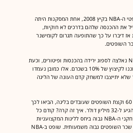
כשהתפוצצה פרשת ההימורים של שופטי ה-NBA בקיץ 2008, אחת המסקנות היתה
יל את ההכנסה שלהם בדרכים לא חוקיות,
 אז דיברו על כך שהתופעה תגרום לקומישנר
כר השופטים.
אלא שאז הגיע המשבר הכלכלי, ה-NBA נאלצה לספוג ירידה בהכנסות ופיטורים, וכעת
הודיעה הנהלת הליגה לשופטים שיתכוננו לקיצוץ של 10% בשכרם. אלו כמובן נעמדו
ך שלא יתייצבו למשחק קדם העונה של הליגה
ב-NBA טוענים שהפינוקים להם זוכים 60 וקצת השופטים שעובדים בליגה, הביאו לכך
שהתקציב השנתי של השופטים בלבד הגיע ל-32 מיליון דולר. איך זה קרה? קודם כל
מתברר שכשם שהשכר הממוצע של שחקני ה-NBA גבוה ביחס לליגות המקצועניות
האחרות בארה"ב (NFL ו-MLB) כך גם שכר השופטים גבוה משמעותית. שופט ב-NBA