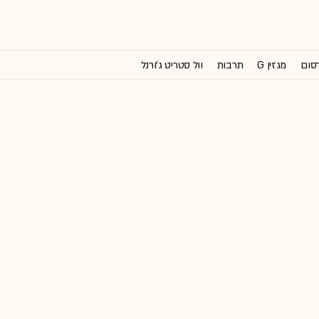
רסום
מגזין G
תרבות
וול סטריט ג'ורנל