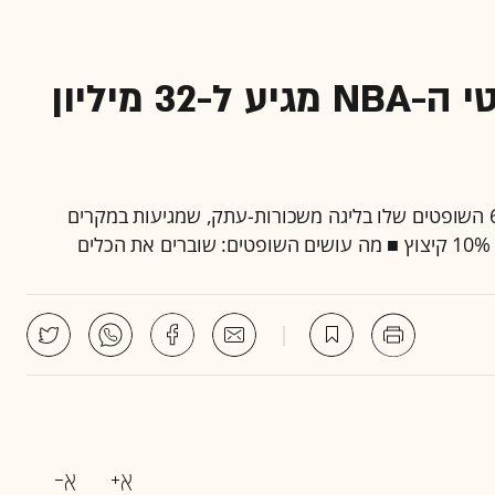
מה עושים כשתקציב שופטי ה-NBA מגיע ל-32 מיליון
דייויד סטרן התעורר בוקר אחד וראה שהוא משלם ל-60 השופטים שלו בליגה משכורות-עתק, שמגיעות במקרים