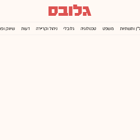
''ן ותשתיות
משפט
טכנולוגיה
גלובלי
ניהול וקריירה
דעות
שיווק ופ