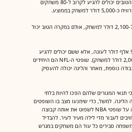
מרוויח בין 100-400 אלף דולר בשנה. הטובים יכולים להגיע לקרוב ל-80 משחקים
חק בממוצע.
ב-NFL, למשל, מרוויח שופט בין 2,100-7,300 דולר למשחק, אולם במקרה הטוב יכול
ב-MLB מרוויחים השופטים בין 90-350 אלף דולר לעונה, אלא ששם יכולים להגיע
ל-175 משחקים בעונה (ממוצע של 2,000 דולר למשחק). שופטי ה-NFL הם היחידים
ודה נוספת, מאחר והליגה יכולה להעסיק
ופטים ב-NBA טוענים כי תנאי המגורים שלהם הפכו להיות בלתי
 הליגה. למשל, כדי שימנעו מצב בו השופטים
"מחוברים" לקבוצה אחת אוסרת הליגה על שופטי NBA לשפוט את אותה קבוצה
בים לעבור מדי לילה מעיר לעיר. להבדיל
 משפחה סבירים כל עוד הם משחקים במגרש