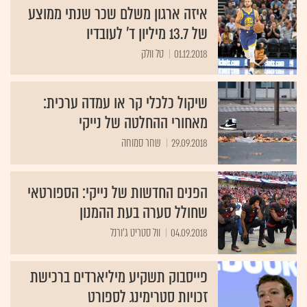
איזה ארגון משלם שכר שנתי ממוצע
של 13.7 מיליון ד' לעובדיו
01.12.2018
טל וולק
שיקול כלכלי קר או עמדה ערכית:
מאחורי ההחלטה של נייקי
29.09.2018
שחר סמוחה
הפנים החדשות של נייקי: הספורטאי
שחולל סערה בעת ההמנון
04.09.2018
וול סטריט ג'ורנל
פייסבוק תשקיע מיליארדים ברכישת
זכויות סטרימינג לספורט