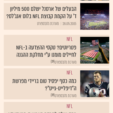
הבעלים של ארסנל ישלם 500 מיליון
ד' על הקמת קבוצת NFL בלוס אנג'לס?
28.05.2015
מערכת גלובספורט
NFL
פטריוטים? טקסי ההצדעה ב-NFL
לחיילים מומנו ע"י מחלקת ההגנה
{19}
מערכת גלובספורט
NFL
כמה כסף יפסיד טום בריידי מפרשת
ה"דיפלייט-גייט"?
{19}
מערכת גלובספורט
NFL