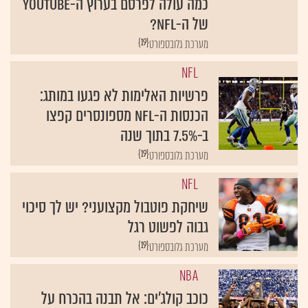
כמה עולה לפרסם בערוץ ה-YouTube
של ה-NFL?
{19}
מערכת גלובספורט
NFL
פרשיות האלימות לא פגעו במותג:
הכנסות ה-NFL מספונסרים קפצו
ב-7.5% בתוך שנה
{19}
מערכת גלובספורט
NFL
שיחקת פוטבול מקצועני? יש לך סיכוי
גבוה לפשוט רגל
{19}
מערכת גלובספורט
NBA
כוכב קולג'ים: אל תבנה בהכרח על