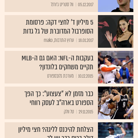
05.12.2017
וול סטריט ג'ורנל
5 מיליון ד' לחצי דקה: פרסומת
הסופרבול המדוברת של גל גדות
18.01.2017
ערוץ התרבות, mako
בעקבות ה-NFL: האם גם ה-MLB
תקיים משחקים בלונדון?
10.12.2015
מערכת גלובספורט
כבר מזמן לא "צעצוע": כך הפך
הספורט בארה"ב לעסק רווחי
29.11.2015
טל וולק
הצלחת להיכנס לליגה? חצי מיליון