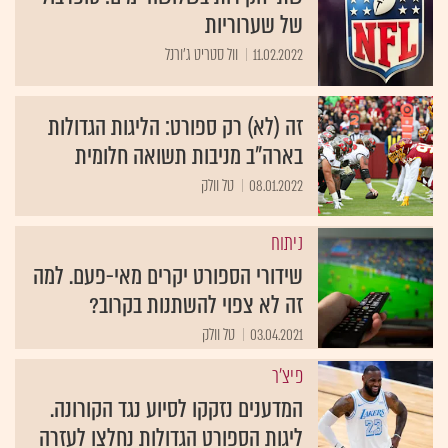
של שערוריות
11.02.2022
וול סטריט ג'ורנל
זה (לא) רק ספורט: הליגות הגדולות
בארה”ב מניבות תשואה חלומית
08.01.2022
טל וולק
ניתוח
שידורי הספורט יקרים מאי-פעם. למה
זה לא צפוי להשתנות בקרוב?
03.04.2021
טל וולק
פיצ'ר
המדענים נזקקו לסיוע נגד הקורונה.
ליגות הספורט הגדולות נחלצו לעזרה