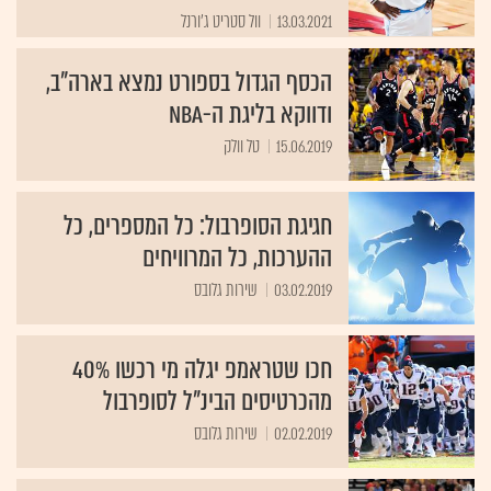
13.03.2021
וול סטריט ג'ורנל
הכסף הגדול בספורט נמצא בארה"ב,
ודווקא בליגת ה-NBA
15.06.2019
טל וולק
חגיגת הסופרבול: כל המספרים, כל
ההערכות, כל המרוויחים
03.02.2019
שירות גלובס
חכו שטראמפ יגלה מי רכשו 40%
מהכרטיסים הבינ"ל לסופרבול
02.02.2019
שירות גלובס