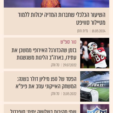
השיעור הכלכלי שחברות המדיה יכולות ללמוד
מטיילור סוויפט
18.05.2024
גלית חתן
טור סופ"ש
בזמן שהכדורגל האירופי ממשכן את
עתידו, בארה"ב הליגות משגשגות
29.07.2022
טל וולק
הפסד של 150 מיליון דולר בשנה:
המשחק האייקוני עוזב את פיפ"א
21.05.2022
טל וולק
שתי חקירות בשלושה ימים: סופרבול