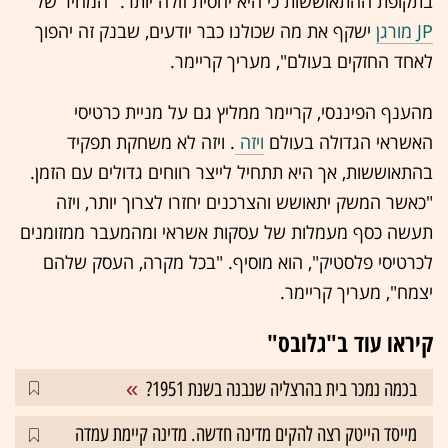
בתקופת ההתאוששות כי היא יחסית זולה יותר. "המחיר של
JP מורגן
ישקף את מה שכולנו כבר יודעים, שבנק זה יהפוך
לאחד החזקים בעולם", מעריך קריימר.
מהענף הפיננסי, קריימר ממליץ גם על מניית כרטיסי
האשראי הגדולה בעולם
ויזה
. ויזה לא משחקת תפקיד
בהתאוששות, אך היא תתחיל לייצר רווחים גדולים עם הזמן.
"כאשר המשק יתאושש והצרכנים יחזרו לצרוך יותר, ויזה
תעשה כסף מעמלות של עסקות אשראי ומהמעבר ממזומנים
לכרטיסי פלסטיק", הוא מוסיף. "בכל מקרה, העסק שלהם
יצמח", מעריך קריימר.
קיראו עוד ב"גלובס"
בכמה נמכר בית בהרצליה שנבנה בשנת 1951?
מייסד הייטק רצה להקים מדינה חדשה. מדינה קיימת עמדה