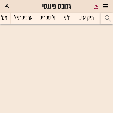
גלובס פיננסי
ראשי
תיק אישי
ת"א
וול סטריט
ארביטראז'
מט"