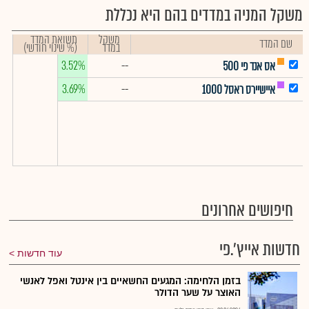
משקל המניה במדדים בהם היא נכללת
משקל
תשואת המדד
שם המדד
במדד
(% שינוי חודשי)
3.52%
--
אס אנד פי 500
3.69%
--
איישיירס ראסל 1000
חיפושים אחרונים
חדשות אייץ'.פי
עוד חדשות
בזמן הלחימה: המגעים החשאיים בין אינטל ואפל לאנשי
האוצר על שער הדולר