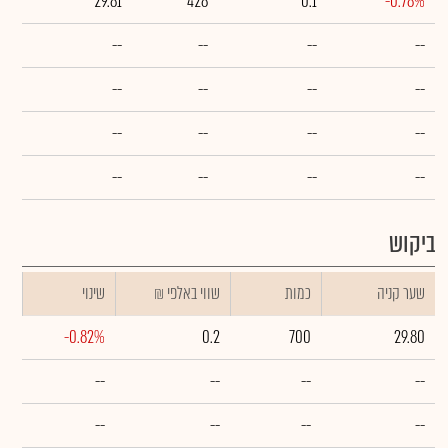
29.81
428
0.1
-0.78%
--
--
--
--
--
--
--
--
--
--
--
--
--
--
--
--
ביקוש
שער קניה
כמות
₪ שווי באלפי
שינוי
-0.82%
0.2
700
29.80
--
--
--
--
--
--
--
--