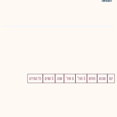
השוואה
יום
שבוע
חודש
3 חוד'
6 חוד'
שנה
3 שנים
כל המידע