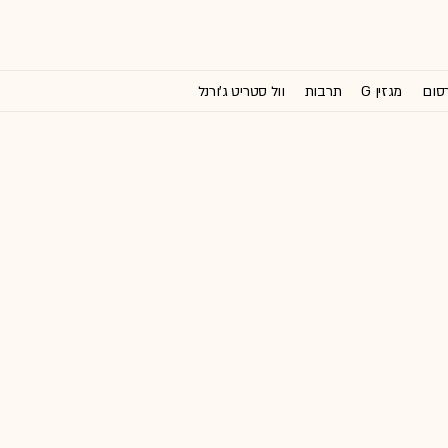
רסום
מגזין G
תרבות
וול סטריט ג'ורנל