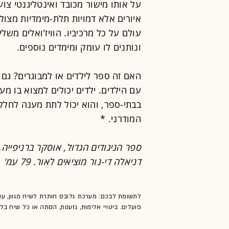
על אותו מישור מכובד ואינטליגנטי צו
איורים אלא דמויות תלת-מימדיות מצו
עולם על כל מרכיביו. הוויז'ואלים מש
ונותנים לו עומק ומימדים נוספים.
האם זה ספר לילדים או למבוגרים? גם 
עם הילדים. ילדים יכולים למצוא בו מ
בבתי-ספר, והוא יכול לתת מענה לחל
המודרני. *
ספר הניגודים הגדול, אוסקר ברניפייה.
דניאלה די-נור מוציאים לאור. 79 עמ'
לתשומת לבכם: מערכת גלובס חותרת לשיח מגוון, ענ
פועלים. ביטויי אלימות, גזענות, הסתה או כל שיח ב