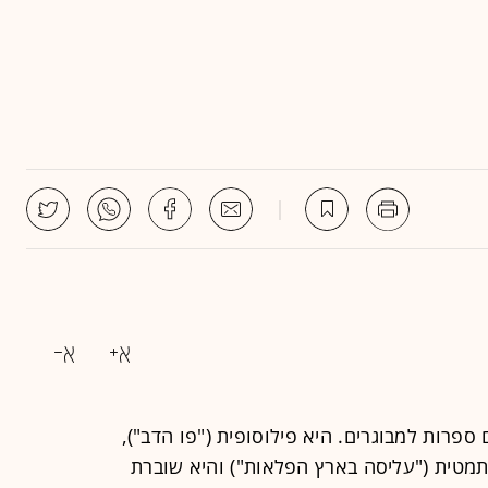
ספרות למבוגרים. היא פילוסופית ("פו הדב"),
מתמטית ("עליסה בארץ הפלאות") והיא שוברת