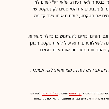
עד בבטחה ז'אק דפרה, ש"איוריו" (שהם לא
למות) מכניסים את הטקסטים לקונטקסט של
לימים את הטקסט, לוקחים אותו צעד קדימה
וגם. הורים יכולים להשתמש בו כחלק משיחות
ענה לשאלותיהם. הוא יכול להיות טקסט מכונן
ק מהתהיות המטרידות את האדם בעולם
 איורים: ז'אק דפרה. מצרפתית: לנה אטינגר.
ייני ומכבד בהתאם ל
קוד האתי
המופיע
בדו"ח האמון
לפיו אנו
לתי הולם אחר מסוננים בצורה
אוטומטית
ולא יפורסמו באתר.