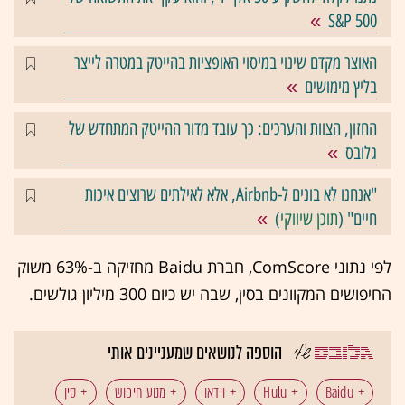
S&P 500
האוצר מקדם שינוי במיסוי האופציות בהייטק במטרה לייצר
בליץ מימושים
החזון, הצוות והערכים: כך עובד מדור ההייטק המתחדש של
גלובס
"אנחנו לא בונים ל-Airbnb, אלא לאילתים שרוצים איכות
חיים" (
תוכן שיווקי
)
לפי נתוני ComScore, חברת Baidu מחזיקה ב-63% משוק
החיפושים המקוונים בסין, שבה יש כיום 300 מיליון גולשים.
הוספה לנושאים שמעניינים אותי
Baidu
Hulu
וידאו
מנוע חיפוש
סין