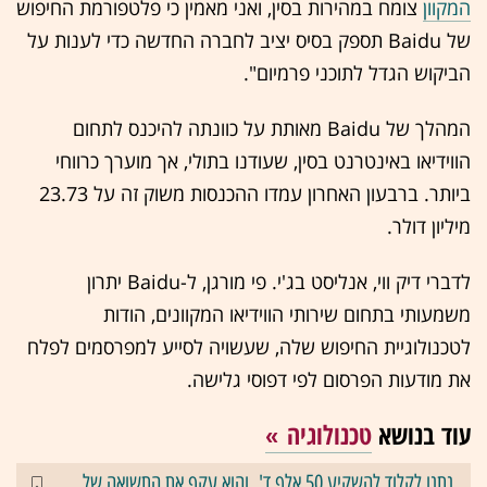
המקוון
צומח במהירות בסין, ואני מאמין כי פלטפורמת החיפוש
של Baidu תספק בסיס יציב לחברה החדשה כדי לענות על
הביקוש הגדל לתוכני פרמיום".
המהלך של Baidu מאותת על כוונתה להיכנס לתחום
הווידיאו באינטרנט בסין, שעודנו בתולי, אך מוערך כרווחי
ביותר. ברבעון האחרון עמדו ההכנסות משוק זה על 23.73
מיליון דולר.
לדברי דיק ווי, אנליסט בג'י. פי מורגן, ל-Baidu יתרון
משמעותי בתחום שירותי הווידיאו המקוונים, הודות
לטכנולוגיית החיפוש שלה, שעשויה לסייע למפרסמים לפלח
את מודעות הפרסום לפי דפוסי גלישה.
עוד בנושא
טכנולוגיה
נתנו לקלוד להשקיע 50 אלף ד', והוא עקף את התשואה של