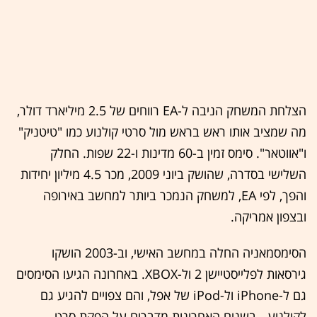
הצלחת המשחק הניבה ל-EA רווחים של 2.5 מיליארד דולר,
מה שמציב אותו ראש בראש מול סרטי קולנוע כמו "טיטניק"
ו"אווטאר". סימס זמין ב-60 מדינות ו-22 שפות. החלק
השלישי בסדרה, שהושק ביוני 2009, מכר 4.5 מיליון יחידות
והפך, לפי EA, למשחק הנמכר ביותר למחשב באירופה
ובצפון אמריקה.
הסימסמאניה החלה במחשב האישי, וב-2003 הושקו
גירסאות לפלייסטיישן 2 ול-XBOX. באחרונה הגיעו הסימסים
גם ל-iPhone ול-iPod של אפל, והם צפויים להגיע גם
לקולנוע - בשנים האחרונות מדברים על הפקת סרט