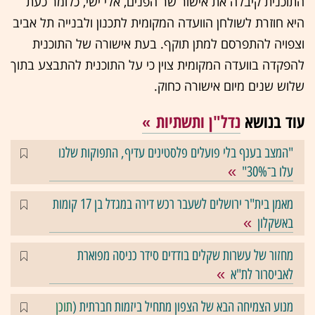
התוכנית קיבלה את אישור שר הפנים, אלי ישי, כלומר כעת
היא חוזרת לשולחן הוועדה המקומית לתכנון ולבנייה תל אביב
וצפויה להתפרסם למתן תוקף. בעת אישורה של התוכנית
להפקדה בוועדה המקומית צוין כי על התוכנית להתבצע בתוך
שלוש שנים מיום אישורה כחוק.
עוד בנושא
נדל"ן ותשתיות
"המצב בענף בלי פועלים פלסטינים עדיף, התפוקות שלנו
עלו ב־30%"
מאמן בית"ר ירושלים לשעבר רכש דירה במגדל בן 17 קומות
באשקלון
מחזור של עשרות שקלים בודדים סידר כניסה מפוארת
לאביסרור לת"א
מנוע הצמיחה הבא של הצפון מתחיל ביזמות חברתית (
תוכן