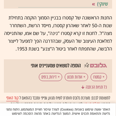
שיווקי
)
החנות הראשונה של קסטרו בבניין הסמוך הוקמה בתחילת
שנות ה-50 לאחר שאהרון קסטרו, מייסד הרשת, השתחרר
מצה"ל. לחנות זו קרא קסטרו "נינה", על שם אמו, שהתגייסה
למלאכת העיצוב של העסק, שבהדרגה הפך למפעל לייצור
הלבשה, שהתפתח לאחר ביטול ה"צנע" בשנת 1953.
הוספה לנושאים שמעניינים אותי
קסטרו
ועדות תכנון
דירות, בתים
כל תגיות הכתבה
לתשומת לבכם: מערכת גלובס חותרת לשיח מגוון, ענייני ומכבד בהתאם ל
קוד האתי
המופיע
בדו"ח האמון
לפיו אנו פועלים. ביטויי אלימות, גזענות, הסתה או כל שיח
בלתי הולם אחר מסוננים בצורה
אוטומטית
ולא יפורסמו באתר.
האתר עושה שימוש בעוגיות (Cookies) לצורך שיפור חוויית המשתמש, ניתוח נתוני
גלישה והתאמת תכנים אישית. המשך הגלישה באתר מהווה הסכמה לשימוש