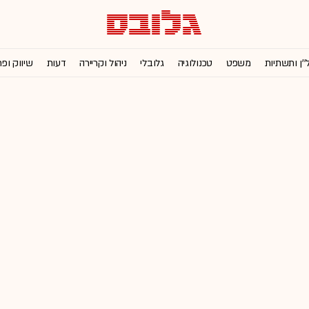
''ן ותשתיות
משפט
טכנולוגיה
גלובלי
ניהול וקריירה
דעות
שיווק ופ