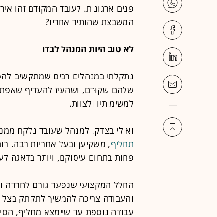
פנים ארגונית. לעובד המקוּדם זהו אי
המשבצת שהותיר אחריו?
לא טוב היות המנהל לבדו
נתקלתי במנהלים רבים שמתקשים להסת
שלהם שקוּדם, ושהעיז להעדיף שאפתנו
למשימותיו ולצוות.
ואולי בצדק. למנהל שעובד נלקח ממנו
תחליף
, משקיען ובעל אחריות רבה. ר
פחות בתחום עיסוקם, ויותר בדאגה לע
החלל המקצועי שנפער גורם לחרדה ולח
והעבודה צריכה להמשיך לתקתק בצל הא
עבודה נוספת עד שיימצא מחליף, הסיכו