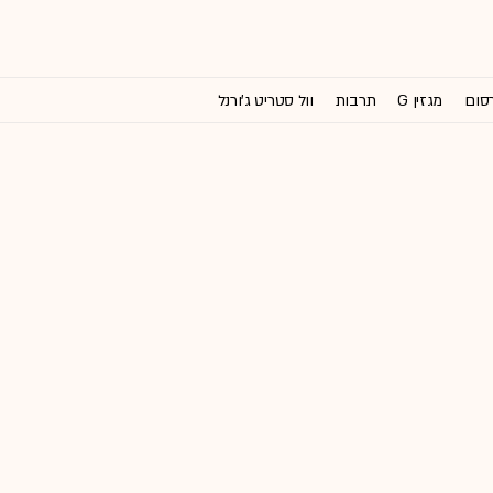
רסום
מגזין G
תרבות
וול סטריט ג'ורנל