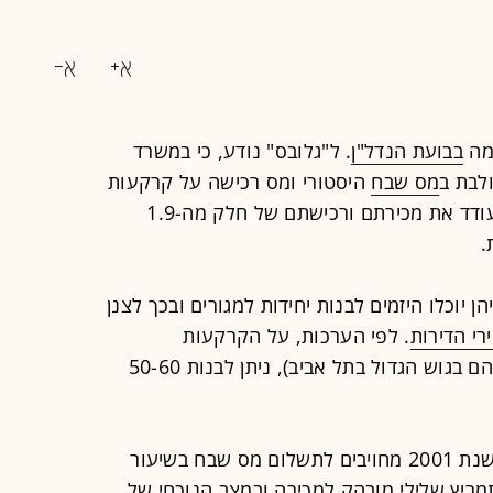
מה
בבועת הנדל"ן
. ל"גלובס" נודע, כי במשרד
לבת ב
מס שבח
היסטורי ומס רכישה על קרקעות
לתקופת זמן מוגבלת. וזאת, על מנת לעודד את מכירתם ורכישתם של חלק מה-1.9
.
וכלו היזמים לבנות יחידות למגורים ובכך לצנן
רי הדירות
. לפי הערכות, על הקרקעות
שמחזיקים בעלים פרטיים (חלק ניכר מהם בגוש הגדול בתל אביב), ניתן לבנות 50-60
בעלי הקרקעות אשר רכשו אותן לפני שנת 2001 מחויבים לתשלום מס שבח בשיעור
 מהווה תמריץ שלילי מובהק למכירה ובמצב הנוכחי של