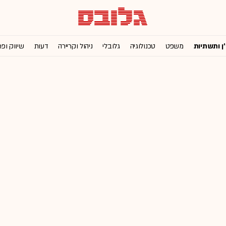
'ן ותשתיות
משפט
טכנולוגיה
גלובלי
ניהול וקריירה
דעות
שיווק ופ