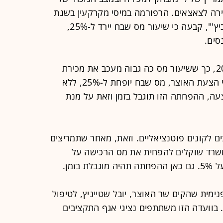
רה לצאצאים. הרפורמה במיסי מקרקעין בשנת
2001, בהתאם להמלצות "ועדת רבינוביץ'", קבעה כי שיעור מס שבח יירד ל-25%,
סים.
עם זאת, רוב הקרקעות נקנו לפני 2001, כך ששיעור מס כה גבוה מעכב את מכירת
הקרקעות ואת בניית יחידות הדיור. לפי הצעת האוצר, מס שבח יופחת ל-25%, ללא
ה, ההפחתה הזו תוגבל בזמן וזאת על מנת
ם לקונים פוטנציאליים. וזאת, מאחר שתמריצים
משרד שוקלים להפחית את מס הרכישה על
זמן.
ימית שהקים שר האוצר, יובל שטייניץ, לטיפול
. בוועדה הזו משתתפים נציגי אגף התקציבים