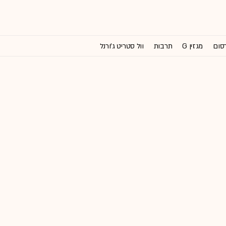
רסום
מגזין G
תרבות
וול סטריט ג'ורנל