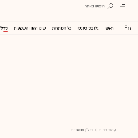
ראשי
גלובס פיננסי
כל הכותרות
שוק ההון והשקעות
נדל'
עמוד הבית
נדל"ן ותשתיות