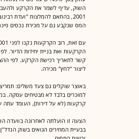
השוק, עדיף לשמר את הקרקע ולהעבי
המס שנקבע גם על מכירת נכסים פיננ
קשר לתאריך רכישת הקרקע. לפי ההצע
ליצור "לחץ" מכירה.
באוצר שוקלים גם צעד משלים: תמריצי
למוכרים בלבד לא מבטיחים עסקה. ב
קרקעות (לא על דירות), העומד עתה על 5%. גם כאן ההפחתה תהיה מוגבלת ב
הצעה זו הועלתה לאחרונה בוועדה הפנ
בבעיית המחירים הגואים בשוק הנדל''ן
ורשות המסים.