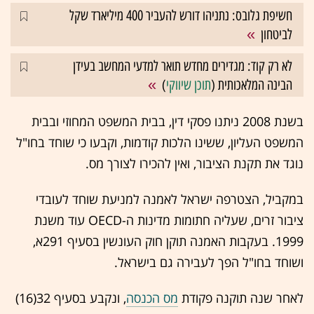
חשיפת גלובס: נתניהו דורש להעביר 400 מיליארד שקל
לביטחון
לא רק קוד: מגדירים מחדש תואר למדעי המחשב בעידן
הבינה המלאכותית (
תוכן שיווקי
)
בשנת 2008 ניתנו פסקי דין, בבית המשפט המחוזי ובבית
המשפט העליון, ששינו הלכות קודמות, וקבעו כי שוחד בחו"ל
נוגד את תקנת הציבור, ואין להכירו לצורך מס.
במקביל, הצטרפה ישראל לאמנה למניעת שוחד לעובדי
ציבור זרים, שעליה חתומות מדינות ה-OECD עוד משנת
1999. בעקבות האמנה תוקן חוק העונשין בסעיף 291א,
ושוחד בחו"ל הפך לעבירה גם בישראל.
לאחר שנה תוקנה פקודת
מס הכנסה
,
ונקבע בסעיף 32(16)