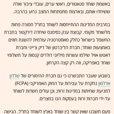
באשמת שוחד סנאטורים, ראשי ערים, עובדי ציבור ואלה
ששיחדו אותם, ובארצות מתפתחות המצב גרוע בהרבה.
במרבית המדינות ההתייחסות לשוחד בחו"ל חמורה פחות
מלשוחד מקומי. קבוצת ענק כסימנס שיחדה דירקטור בחברת
החשמל בישראל כחלק מאסטרטגיה עולמית להשגת חוזים
באמצעות שוחד; חברת הליברטון של דיק צ'ייני וחברת
דאטש אויל שילמו עשרות מיליוני דולרים קנסות על תשלומי
שוחד באפריקה, וזה רק קצה הקרחון.
בשבוע שעבר התבשרנו כי גם חברת ההימורים של
שלדון
אדלסון
נחקרת על עבירות על החוק האמריקני (FCPA)
למניעת שחיתות במדינות זרות; וכן עולים חשדות לשוחד
על-ידי חברות זרות בעסקות הגז במצרים.
פעם חשבנו שאין קשר בין שוחד בארץ לשוחד בחו"ל. הגישה