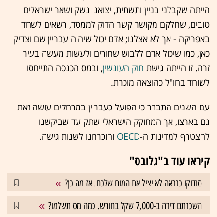
הייתה שקבלני בניין ותשתית, יצואני נשק ושאר ישראלים
טובים, שחלקם מקושר קשר הדוק לממסד, רשאים לשחד
באפריקה - אך לא אצלנו; אדם יכול שיהיה עבריין שם וצדיק
כאן, כמו שיכול אדם ללבוש שחורים ולעשות מעשה בעיר
זרה. זו הייתה גישת
חוק העונשין
, ובמס הכנסה התייחסו
לשוחד בחו"ל כהוצאה מוכרת.
עם השנים התברר כי הפועל כעבריין במרחקים עושה זאת
גם בארצו, אך המחוקק הישראלי שתק עד שביקשנו
להצטרף למדינות ה-
OECD
והוכרחנו לשנות גישה.
קיראו עוד ב"גלובס"
סודוקו כנראה לא יציל את המוח שלכם. אז מה כן?
השכרתם דירה ב-7,000 שקל בחודש. כמה מס תשלמו?