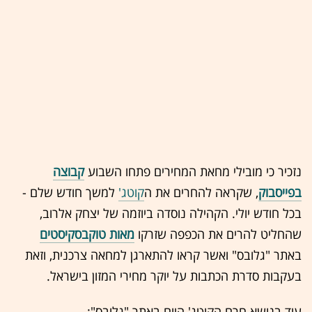
נזכיר כי מובילי
מחאת המחירים
פתחו השבוע
קבוצה
בפייסבוק
, שקראה להחרים את ה
קוטג'
למשך חודש שלם -
בכל חודש יולי. הקהילה נוסדה ביוזמה של יצחק אלרוב,
שהחליט להרים את הכפפה שזרקו
מאות טוקבסקיסטים
באתר "גלובס" ואשר קראו להתארגן למחאה צרכנית, וזאת
בעקבות סדרת הכתבות על יוקר מחירי ה
מזון
בישראל.
עוד בנושא חרם הקוטג' היום באתר "גלובס":