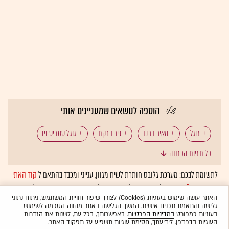
הוספה לנושאים שמעניינים אותי
גוגל
מאיר ברנד
ניר ברקת
גוגל סטריט ויו
כל תגיות הכתבה
לתשומת לבכם: מערכת גלובס חותרת לשיח מגוון, ענייני ומכבד בהתאם ל
קוד האתי
המופיע
בדו"ח האמון
לפיו אנו פועלים. ביטויי אלימות, גזענות, הסתה או כל שיח
בלתי הולם אחר מסוננים בצורה
אוטומטית
ולא יפורסמו באתר.
האתר עושה שימוש בעוגיות (Cookies) לצורך שיפור חוויית המשתמש, ניתוח נתוני
גלישה והתאמת תכנים אישית. המשך הגלישה באתר מהווה הסכמה לשימוש
בעוגיות כמפורט
במדיניות הפרטיות
. באפשרותך, בכל עת, לשנות את הגדרות
העוגיות בדפדפן. לידיעתך, חסימת עוגיות תשפיע על תפקוד האתר.