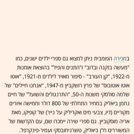
‏ב
מכירה
הפומבית ניתן למצוא גם ספרי ילדים ישנים, כמו
"מעשה בזקנה ובדוב" ו"התנים והפיל" בהוצאת אומנות
מ-1922, "קן העורב" - סיפור מאויר לילדים מ-1921, "אוטו
אוטו אוטובוס" של פרץ רושקביץ מ-1947, "אנחנו חיילים" של
שלמה סולסקי משנות ה-50, "התרנגולים והשועל" של חיים
נחמן ביאליק במחיר התחלתי של 800 דולר וחמישה איורים
מקוריים (דיו, צבעי מים ואקריליק על נייר) של קופיקו, מאת
אריה מוסקוביץ. גם ספרי שירה יימכרו שם, עם הקדשות של
המשוררים ח"ן ביאליק, טשרניחובסקי ועמיר-פינקרפל.