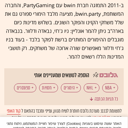
ב-2011 התמזגה חברת bwin עם PartyGaming, והחברה
המשותפת, bwin.party, מציעה מלבד הימורי ספורט גם את
שלל משחקי הקזינו והפוקר השונים. בשלוש מדינות כיום
בארה"ב ניתן להמר אונליין: ניו ג'רזי, נבאדה ודלוור. בנבאדה
מוגבלים ההימורים המותרים ברשת לפוקר בלבד - בעוד בניו
ג'רזי ודלוור מאפשרים שורה ארוכה של משחקים. רק תושבי
המדינות הללו רשאים להמר.
הוספה לנושאים שמעניינים אותי
NBA
NHL
הימורים
חסויות
ספונסרים
כל תגיות הכתבה
BWIN
לתשומת לבכם: מערכת גלובס חותרת לשיח מגוון, ענייני ומכבד בהתאם ל
קוד האתי
המופיע
בדו"ח האמון
לפיו אנו פועלים. ביטויי אלימות, גזענות, הסתה או כל שיח
בלתי הולם אחר מסוננים בצורה
אוטומטית
ולא יפורסמו באתר.
האתר עושה שימוש בעוגיות (Cookies) לצורך שיפור חוויית המשתמש, ניתוח נתוני