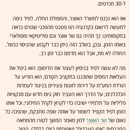
ל-30 מנדטים.
ואז הוא נכנס למשרד האוצר, והמפולת החלה. לפיד ניסה
למעשה לרשום בקדנציה הזו פטנט מהפכני שטרם נראה
במקומותינו: כך תהיה גם שר אוצר וגם פוליטיקאי פופולארי
באותו הזמן. ובכן, בשלב הזה ניתן כבר לקבוע שהניסוי נכשל.
החולה לא מת, אבל הוא מדמם כבר זמן רב.
מה לא עשה לפיד בניסיון לעצור את הדימום: הוא ביטל את
העלאות המסים שתוכננו בתקציב הקודם; הוא הודיע על
הורדת המע"מ על דירות לזוגות צעירים בניגוד לעמדות
הכלכלנים; על הדרך הוא העביר חוק גיוס חדש עם סנקציות
פליליות על תלמידי ישיבה כדי לקרוץ לקהל החילוני; וכל אותו
הזמן לפיד הקפיד לשמור על אותה שפה מחבקת, שהפכה כל
נאום של
שר האוצר
למין מאמר המשך לטורו מהמחאה
החברתית "אחי העבדים" (שפורסם ביולי 2011). הטור