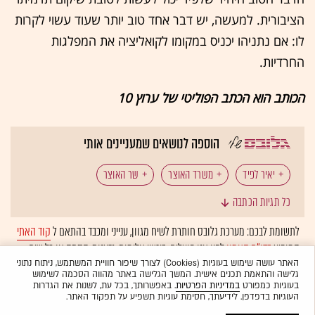
הציבורית. למעשה, יש דבר אחד טוב יותר שעוד עשוי לקרות
לו: אם נתניהו יכניס במקומו לקואליציה את המפלגות
החרדיות.
הכותב הוא הכתב הפוליטי של ערוץ 10
הוספה לנושאים שמעניינים אותי
יאיר לפיד
משרד האוצר
שר האוצר
כל תגיות הכתבה
לתשומת לבכם: מערכת גלובס חותרת לשיח מגוון, ענייני ומכבד בהתאם ל
קוד האתי
המופיע
בדו"ח האמון
לפיו אנו פועלים. ביטויי אלימות, גזענות, הסתה או כל שיח
בלתי הולם אחר מסוננים בצורה
אוטומטית
ולא יפורסמו באתר.
האתר עושה שימוש בעוגיות (Cookies) לצורך שיפור חוויית המשתמש, ניתוח נתוני
גלישה והתאמת תכנים אישית. המשך הגלישה באתר מהווה הסכמה לשימוש
בעוגיות כמפורט
במדיניות הפרטיות
. באפשרותך, בכל עת, לשנות את הגדרות
העוגיות בדפדפן. לידיעתך, חסימת עוגיות תשפיע על תפקוד האתר.