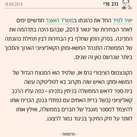
נדב פרי
10.09.2014
יאיר לפיד
החל את כהונתו ב
משרד האוצר
חודשיים ימים
לאחר הבחירות של ינואר 2013, שבהם היכה בתדהמה את
המדינה. בפרק הזמן שחלף בין הבחירות לבין תחילת כהונתה
של הממשלה התנהל המשא-ומתן הקואליציוני הארוך והסבוך
ביותר שנרשם כאן זה שנים.
הקונצנזוס הציבורי גרס אז, שלפיד הוא המנצח הגדול של
המשא-ומתן: האיש שזה מקרוב בא לפוליטיקה עשה
בית-ספר לראש הממשלה בנימין נתניהו - כפה עליו הרכב
קואליציוני (בשל ברית האחים עם נפתלי בנט), הכריח אותו
להיצמד למספר מוגבל של חברים בממשלה, ואילץ אותו
לוותר על תיק החינוך בניגוד גמור לרצונו.
- פרסומת -