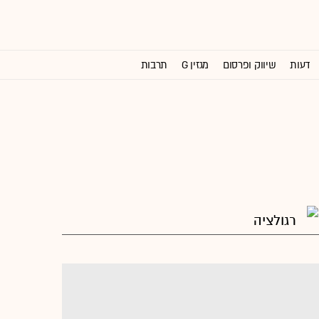
דעות
שיווק ופרסום
מגזין G
תרבות
וול סטריט ג'ורנל
רגולציה