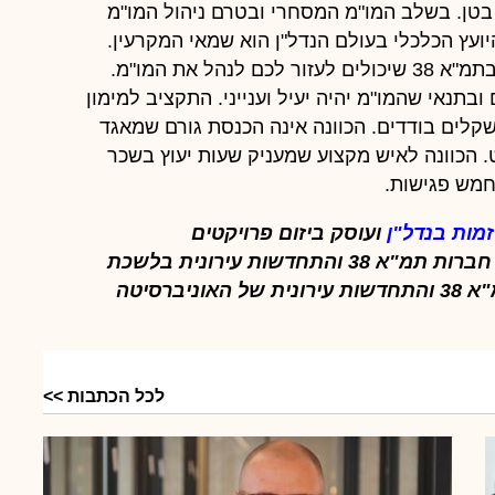
בטן. בשלב המו"מ המסחרי ובטרם ניהול המו"מ
ועץ הכלכלי בעולם הנדל"ן הוא שמאי המקרעין.
יש כיום לא מעט שמאים מנוסים שליוו פרויקטים בתמ"א 38 שיכולים לעזור לכם לנהל את המו"מ.
בתנאי שהמו"מ יהיה יעיל וענייני. התקציב למימון
שקלים בודדים. הכוונה אינה הכנסת גורם שמאגד
יקט. הכוונה לאיש מקצוע שמעניק שעות יעוץ בשכר
חמש פגישות.
זמות בנדל"ן
ועוסק ביזום פרויקטים
להתחדשות עירונית. אוכמן משמש כיו"ר איגוד חברות תמ"א 38 והתחדשות עירונית בלשכת
המסחר ומנהל האקדמי של תוכנית ללימודי תמ"א 38 והתחדשות עירונית של האוניברסיטה
לכל הכתבות >>