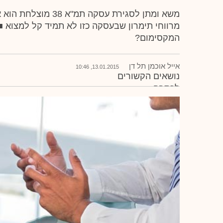
משא ומתן לסגירת עסקה ת
מרווחי תימרון שבעסקה כזו לא תמיד קל למצוא ■
המקסימום?
אייל אוכמן תל דן
13.01.2015, 10:46
נושאים הקשורים
לכתבה
התחדשות עירונית
משא ומתן (מו"מ)
נדל"ן
שמאים
תמ"א 38
אייל אוכמן
תל דן