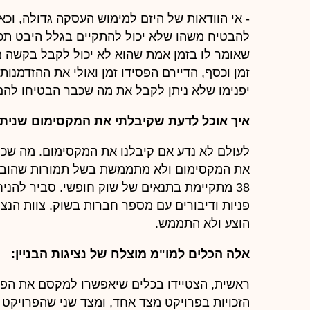
- אי הוודאות של היזם למימוש העסקה גדולה, וכ
להבטיח משהו שלא יכול להתקיים בגלל היבט תכנונ
שאומר לו בזמן אמת שהוא לא יכול לקבל בקשה מ
זמן וכסף, הדיירם הפסידו זמן ואולי את ההזדמנו
יפנימו שלא ניתן לקבל את מה שכבר הבטיחו להם
איך אוכל לדעת שקיבלתי את המקסימום שניתן
לעולם לא נדע אם קיבלנו את המקסימום. מה שכן 
את המקסימום ולא מתממשת בשל תמורות שהובטחו
38 מתקיימת בתנאים של שוק חופשי. סביר לה
פניות ודיבורים עם מספר חברות בשוק. צוות הנצי
הוצע ולא התממש.
אלה הכלים למו"מ מוצלח של נציגות הבניין:
ראשית, הצטיידו בכלים שיאפשרו למקסם את הפתר
הזכויות בפרויקט מצד אחד, ומצד שני שהפרויקט י