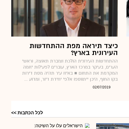
כיצד תיראה מפת ההתחדשות
העירונית בארץ?
ההתחדשות העירונית הולכת וצוברת תאוצה, וראשי
הערים, בעיקר במרכז הארץ, עוברים לפעילות יזומה
המקדמת את התחום ■ באיזו עיר תהיה מסת דירות
בקו החוף, היכן ייתווספו אלפי יחידת דיור, ומדוע ...
02/07/2019
לכל הכתבות >>