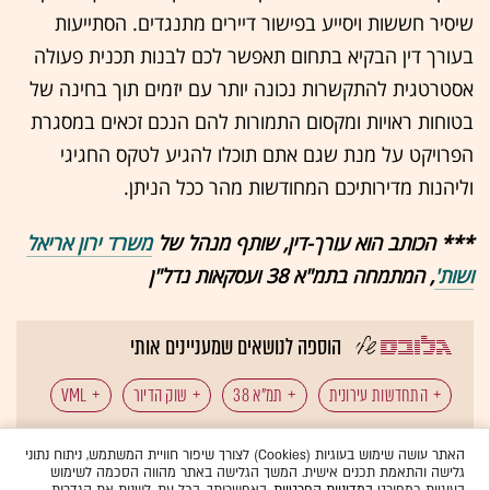
שיסיר חששות ויסייע בפישור דיירים מתנגדים. הסתייעות
בעורך דין הבקיא בתחום תאפשר לכם לבנות תכנית פעולה
אסטרטגית להתקשרות נכונה יותר עם יזמים תוך בחינה של
בטוחות ראויות ומקסום התמורות להם הנכם זכאים במסגרת
הפרויקט על מנת שגם אתם תוכלו להגיע לטקס החגיגי
וליהנות מדירותיכם המחודשות מהר ככל הניתן.
*** הכותב הוא עורך-דין, שותף מנהל של
משרד ירון אריאל
ושות'
, המתמחה בתמ"א 38 ועסקאות נדל"ן
הוספה לנושאים שמעניינים אותי
התחדשות עירונית
תמ"א 38
שוק הדיור
VML
כל תגיות הכתבה
האתר עושה שימוש בעוגיות (Cookies) לצורך שיפור חוויית המשתמש, ניתוח נתוני
גלישה והתאמת תכנים אישית. המשך הגלישה באתר מהווה הסכמה לשימוש