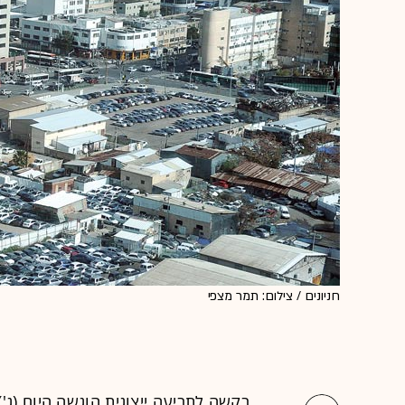
חניונים / צילום: תמר מצפי
בקשה ל
תביעה ייצוגית
הוגשה היום (ג'