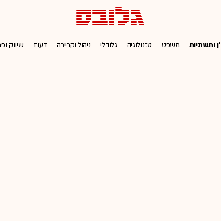
'ן ותשתיות
משפט
טכנולוגיה
גלובלי
ניהול וקריירה
דעות
שיווק ופ