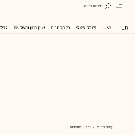
ראשי
גלובס פיננסי
כל הכותרות
שוק ההון והשקעות
נדל'
עמוד הבית
נדל"ן ותשתיות