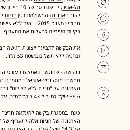
תל-אביב
ייקור ה
ארנונה
המשולמת בגין
חניות
לל
מחודש מארס 2015 - וז
בקשת העירייה להעלות את התעריף.
את הבקשה לתביעה ייצוגית הגישה חבר
ובחניה ללא תשלום בשטח 53 מ"ר.
בבקשה - שהוגשה באמצעות עורכי הדין 
ממשרד מוסקוביץ-אזוראל המתמחה במיסו
הארנונה על "חניות ללא תשלום" בבניי
36.6 שקל למ"ר ל-43 שקל למ"ר, על-פי אזורים. סיווג זה של חניות נהוג מאז 1985.
הארנונה של חניות אלה לתעריף של "מ
של 64.3 שקל למ"ר, בכל האזורים