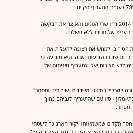
אלא שמהבקשה עולה כי בסוף דצמבר 2014 דחו שרי הפנים והאוצר את הבקשה
התעריף של חניות ללא תשלום.
את הסירוב ולממש את רצונה להעלות את
ברות שונות הודעות, שבהן היא מודיעה כי
 של חניה ללא תשלום יעלו לתעריף מינימום של
בחרה להכליל בסיווג "משרדים, שירותים ומסחר"
תי-מלון - סיווגים שהתעריף לגביהם נמוך
ומסחר.
וחסר תקדים שמשמעותו ייקור הארנונה לשטחי
שלום ביותר מ-100 מיליון שקל בכל רחבי הארץ, הכבדת נטל הארנונה על