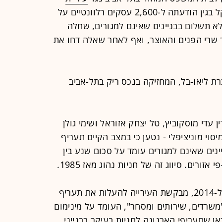
, להשבת סך של 10 מיליון שקל בגין הודעתה ל-2,600 עסקים רלוונטיים על
א תשלום בבניינים שאינם למגורים, שחלה
את ללא אישור שרי הפנים והאוצר, ואף לאחר שאלה דחו את
ת ליאו-בל, המחזיקה בנכס ריק בתל-אביב
עדי מוסקוביץ, טל יצחק אזוראל ושימי גולן
י מוניציפלי - נטען כי במצב הקיים תעריף
נים שאינם למגורים עומד על סכום שנע בין
כעת, במסגרת בקשה להעלאה חריגה ל-2014, מבקשת העירייה להעלות את תעריף
שרדים, שירותים ומסחר", העומד על מינימום
. מכאן שתעריפי הארנונה לחניות בעיקר בבנייני