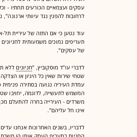
עסקים ועצמאיים הכורעים תחתיו - וכל
לרחובות להפגין נגד עיוותי ארנונה", 
עוד נטען כי אם התזה של עיריית תל-א
תעריפים נמוכים משמעותית לחניונים 
של עסקים".
לדברי עו"ד מוסקוביץ, "
חניונים
ללא תש
שטחי שירות שאין כל היגיון או הצדקה 
עמדת העיריה נגועה בסתירה פנימית כש
המשמש לתעשייה, לדוגמה, יחויבו שטח
משרדים - העירייה בחרה להתעלם מכך 
אינו חל עליהם".
לדבריו, בשנים האחרונות אנחנו עדים
החניות בתעריף העסק אותו הן משרתו