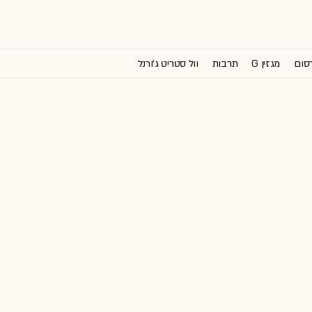
רסום
מגזין G
תרבות
וול סטריט ג'ורנל