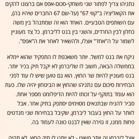
נתניהו צריך לפתור שני משחקי-סכום-אפס אם ברצונו להקים
את הקואליציה ב"קווי 67" (על-שם 67 החברים שיהיו בה),
עם השותפים הטבעיים. האחד הוא זה שמתנהל בין משה
כחלון לבין החרדים, והשני בין בנט לליברמן. כל צד מעוניין
לשמור על ה"אחד" אצלו, ולהשאיר לאחר את ה"אפס".
ניקח את בנט למשל. יותר משאכפת לו התפקיד שהוא יימלא
בממשלה הבאה, חשוב לו שליברמן לא יקבל תיק בכיר יותר.
בנט מעוניין להיות שר החוץ. הוא גם טוען שיש לו עוד לפני
הבחירות סיכום עם נתניהו שהחוץ או הביטחון יהיה שלו. כעת
הוא עומד בתוקף על זכותו להיות הדיפלומט מספר אחת.
סביר להניח שבתנאים מסוימים יסתפק בתיק אחר. אבל
לוותר על החוץ בעבור ליברמן, שקיבל בבחירות שני מנדטים
פחות ממנו, זו גזירה שאין לבנט כוונה לעמוד בה.
אצל ליברמן זה יותר פשוט - לא ייתנו לו תיק החוץ, לא תהיה