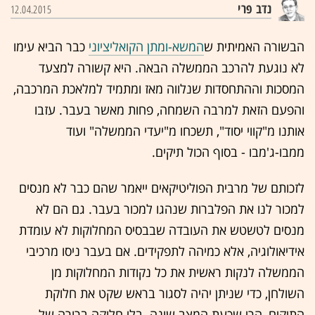
נדב פרי
12.04.2015
הבשורה האמיתית ש
המשא-ומתן הקואליציוני
כבר הביא עימו
לא נוגעת להרכב הממשלה הבאה. היא קשורה למצעד
המסכות וההתחסדות שנלווה מאז ומתמיד למלאכת המרכבה,
והפעם הזאת למרבה השמחה, פחות מאשר בעבר. עזבו
אותנו מ"קווי יסוד", תשכחו מ"יעדי הממשלה" ועוד
ממבו-ג'מבו - בסוף הכול תיקים.
לזכותם של מרבית הפוליטיקאים ייאמר שהם כבר לא מנסים
למכור לנו את הפלברות שנהגו למכור בעבר. גם הם לא
מנסים לטשטש את העובדה שבבסיס המחלוקות לא עומדת
אידיאולוגיה, אלא כמיהה לתפקידים. אם בעבר ניסו מרכיבי
הממשלה לנקות ראשית את כל נקודות המחלוקות מן
השולחן, כדי שניתן יהיה לסגור בראש שקט את חלוקת
התיקים, הרי שכעת המצב שונה. בלי חלוקה ברורה של