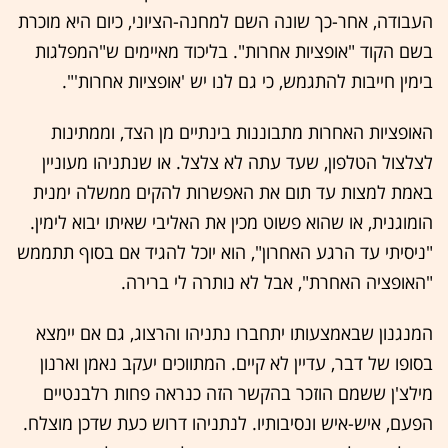
העבודה, אחר-כך שונה השם למחנה-הציוני, כיום היא מוכרת
בשם הקוד "אופציות אחרות". בליכוד מאיימים ש"המפלגות
בימין חייבות להתגמש, כי גם לנו יש 'אופציות אחרות'".
האופציות האחרות מתבוננות בינתיים מן הצד, וממתינות
לצלצול הטלפון, שעד עתה לא צלצל. או שנתניהו מעוניין
באמת למצות עד תום את האפשרות להקים ממשלה ימנית
הומוגנית, או שהוא פשוט מכין את האליבי שאיתו יבוא לימין.
"ניסיתי עד הרגע האחרון", הוא יוכל להגיד אם בסוף תתממש
"האופציה האחרת", אבל לא נותרה לי ברירה.
המנגנון שבאמצעותו יתחברו נתניהו והרצוג, גם אם יימצא
בסופו של דבר, עדיין לא קיים. המתווכים יעקב נאמן וארנון
מילצ'ן ששמם הוזכר בהקשר הזה כנראה פחות רלבנטיים
הפעם, איש-איש ונסיבותיו. לנתניהו דרוש כעת שדכן מוצלח.