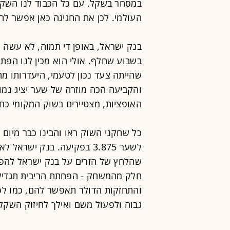
במסחר בשקל. עם כל הכבוד לנו השקל
העולמי. לכן את החגיגה כאן אפשר לה
בנק ישראל, באופן די תמוה, לא עשה
בשבוע שחלף. אולי הוא מכין לנו הפת
שהייתה צעד נכון לטעמי, היעדרותו מ
והקביעה הכה מוזרה של שער יציג נמוך
האופציות, מצטיירים בשוק המקומי כח
כל שחקני השוק ראו והבינו כבר מיום
לשער 3.875 בפקיעה. בנק ישר
שהלחץ של הזרים על בנק ישראל להפחי
חלק מהמשחק - הפחתת הריבית תגדיל
והתחזקות הדולר תאפשר להם, כמו לפ
גבוה ולפעול משם ואילך לחיזוק השקל)