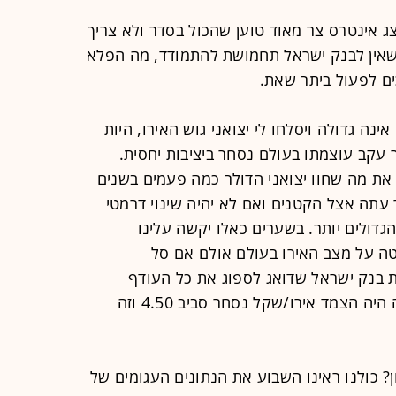
 אינטרס צר מאוד טוען שהכול בסדר ולא צריך
שאין לבנק ישראל תחמושת להתמודד, מה הפלא
 לפעול ביתר שאת.
נה גדולה ויסלחו לי יצואני גוש האירו, היות
 עקב עוצמתו בעולם נסחר ביציבות יחסית.
 את מה שחוו יצואני הדולר כמה פעמים בשנים
עתה אצל הקטנים ואם לא יהיה שינוי דרמטי
דולים יותר. בשערים כאלו יקשה עלינו
יטה על מצב האירו בעולם אולם אם סל
 בנק ישראל שדואג לספוג את כל העודף
בחשבון השוטף, ברמתו מתחילת השנה היה הצמד אירו/שקל נסחר סביב 4.50 וזה
ן? כולנו ראינו השבוע את הנתונים העגומים של