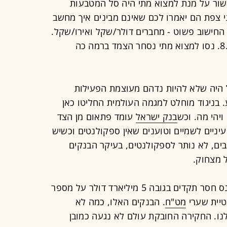
ור על מנת למצוא מתי היה סל המטבעות
 צפת הם יאמרו לכם שאינם מבינים איך מחשב
החישוב פשוט - מחברים דולר/שקל ואירו/שקל.
נכון ליום שלישי - 3.875+4.232=8.107. נסו למצוא מתי נסחר הצמד ברמה כה
היה שלא להיות נדהם מעוצמת הפעילות
 בניגוד מוחלט למגמה העולמית החליטו כאן
ויהי מה. וכש
בנק ישראל
עומד פתאום מן הצד
יניים לשמיים וטוענים שאין ספקולנטים וכשיש
בים, לא נותר לספקולנטים, בעיקר הבנקים
 מצחוק.
כל זה קורה רק שבוע לאחר שהוטל קנס חסר תקדים בגובה 5 מיליארד דולר על מספר
טיית שערי
מט"ח
. הבנקים האלו, כמה לא
נו. החקירה החובקת עולם לא נגעה כמובן