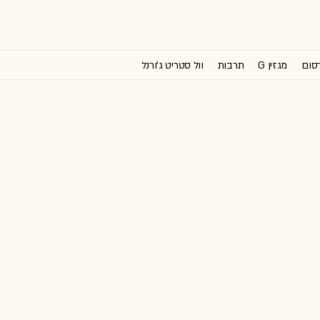
רסום
מגזין G
תרבות
וול סטריט ג'ורנל