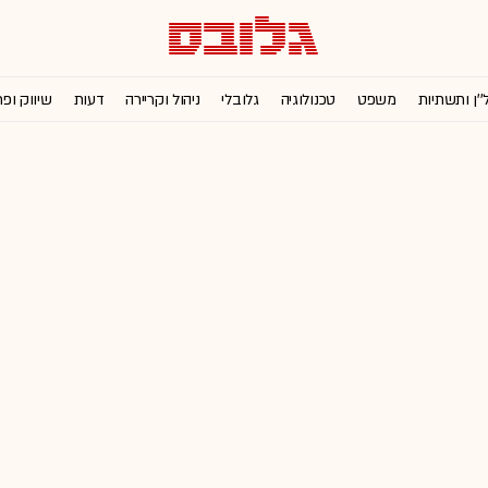
''ן ותשתיות
משפט
טכנולוגיה
גלובלי
ניהול וקריירה
דעות
שיווק ופ