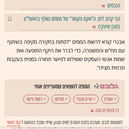
הנכסים
הכי קרוב לים: ה"אקס פקטור" של מתחם האלף בראשל"צ
(
תוכן שיווקי
)
אבנרי קורא לרשות המסים "לפתוח בחקירה מקיפה בשיתוף
עם מח"ש והמשטרה, כדי לברר את היקף התופעה ואת
שמות אנשי העסקים ששילמו לפישר תמורה כספית בעקבות
תרמית מצידו".
הוספה לנושאים שמעניינים אותי
אומ"ץ
אריה אבנרי
סחיטה
רונאל פישר
כל תגיות הכתבה
רשות המסים
לתשומת לבכם: מערכת גלובס חותרת לשיח מגוון, ענייני ומכבד בהתאם ל
קוד האתי