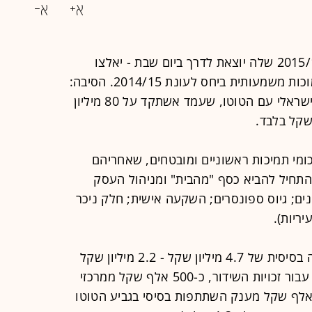
קבוצות ליגת העל בכדורגל, שעונת 2015/16 שלה יוצאת לדרך ביום שבת - יאלצו
להתמודד העונה עם הקצבות בסיס נמוכות משמעותית ביחס לעונת 2014/15. הסיבה:
הירידה בהסכם השיווק של הכדורגל הישראלי עם הטוטו, שעמד אשתקד על 80 מיליון
ומי תמיכות ראשוניים ומובטחים, שאחריהם
התחיל להביא כסף "מהבית" ומניהול העסק
ים; גיוס ספונסרים; השקעה אישית; חלק ניכר
ריות).
בעוד אשתקד קיבלה כל קבוצה הקצבה בסיסית של 4.7 מיליון שקל - 2.2 מיליון שקל
מהטוטו, 1.8 מיליון שקל מההתאחדות עבור זכויות השידור, כ-500 אלף שקל ממרכזי
פורט (הפועל, מכבי, בית"ר) ו-225 אלף שקל מענק השתתפות בסיסי בגביע הטוטו