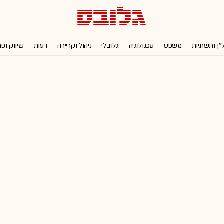
''ן ותשתיות
משפט
טכנולוגיה
גלובלי
ניהול וקריירה
דעות
שיווק ופ