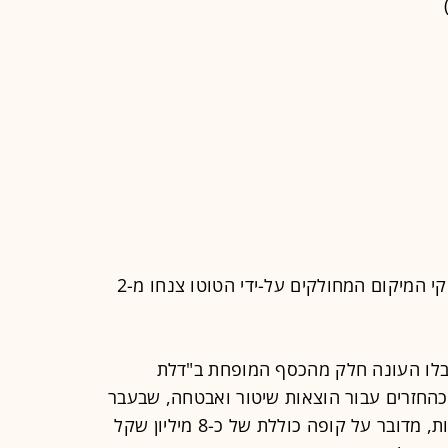
כפי שניתן להתרשם מהמספרים - מענקי המיקום המחולקים על-ידי הטוטו צנחו מ-2
קבלו העונה חלק מהכסף המופחת ב"דלת
החזרים עבור הוצאות שיטור ואבטחה, שבעבר
נפלו עליהן באופן בלעדי. על-פי הערכות, מדובר על קופה כוללת של כ-8 מיליון שקל