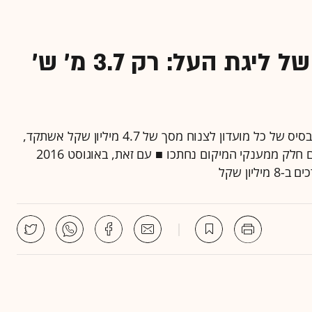
מענקי הבסיס המצומקים של ליגת העל: רק 3.7 מ' ש'
הירידה בהסכם השיווק עם הטוטו תוביל את הקצבות הבסיס של כל מועדון לצנוח מסך של 4.7 מיליון שקל אשתקד,
ל-3.7 מיליון בעונת 2015/16 שיוצאת לדרך בשבת ■ גם חלק ממענקי המיקום נחתכו ■ עם זאת, באוגוסט 2016
ון שקל