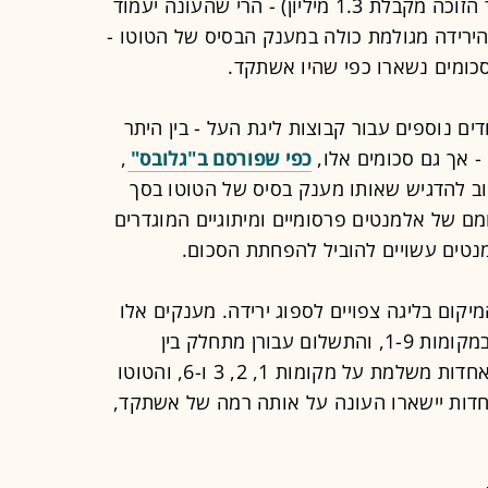
(לפני התקדמות בשלבי המפעל, כאשר הזוכה מקבלת 1.3 מיליון) - הרי שהעונה יעמוד
ן שקל בלבד. הירידה מגולמת כולה במענק הבסיס של הטוטו -
דים נוספים עבור קבוצות ליגת העל - בין היתר
" - אך גם סכומים אלו,
כפי שפורסם ב"גלובס"
,
השנה דראסטית, בכ-30%. חשוב להדגיש שאותו מענק בסיס של הטוטו בסך
קיומם של אלמנטים פרסומיים ומיתוגיים המוגדרים
נטים עשויים להוביל להפחתת הסכום.
קום בליגה צפויים לספוג ירידה. מענקים אלו
ניתנים לקבוצות שמסיימת את העונה במקומות 1-9, והתשלום עבורן מתחלק בין
ההתאחדות לכדורגל לבין הטוטו: ההתאחדות משלמת על מקומות 1, 2, 3 ו-6, והטוטו
 מענקי ההתאחדות יישארו העונה על אותה רמה של אשתקד,