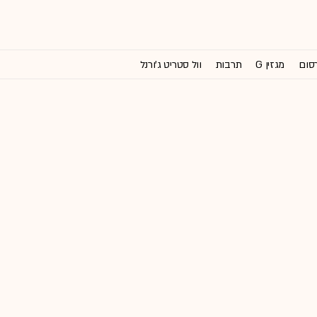
רסום
מגזין G
תרבות
וול סטריט ג'ורנל