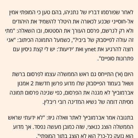
לאחר שפורסמו דבריו של נתניהו, בהם טען כי המופתי אמין
אל-חוסייני שכנע לכאורה את היטלר להשמיד את היהודים
ולא רק לגרשם, פרסם העורך את הסטטוס, ובו השאלה: "מתי
זה עולה לפייסבוק של ביבי?", כשמעל התמונה הכיתוב: "אני
רוצה להרגיע את ynet ואת 'ידיעות': יש לי קצת ניסיון עם
פתרונות סופיים".
היום (א') התייחס גם ראש הממשלה עצמו לפרסום ברשת
ושאל בעמוד הפייסבוק שלו מדוע פרשן חדשות 2 אמנון
אברמוביץ' לא מגנה את הפרסום, כפי שגינה פרסום תמונה
מסיתה דומה של נשיא המדינה רובי ריבלין.
בתגובה אמר אברמוביץ' לאתר וואלה ניוז: "לא ידעתי שראש
הממשלה הוצג כנאצי, שזה כמובן מעשה נפסד. אך מדוע
הוא נזעק כל-כך? הוא לא הוצג בתור המופתי".