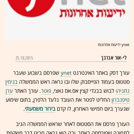
ynet ידיעות אחרונות
לי-אור אברבך
25.10.2015
עורך דסק באתר האינטרנט
ynet
שפרסם בשבוע שעבר
סטטוס בעמוד הפייסבוק שלו ובו נראה ראש הממשלה
בנימין
נתניהו
לבוש בבגדי קצין אס.אס נאצי,
פוטר
. עורך האתר
ערן
טיפנברון
החליט לפטר את העובד גלעד הלפרן, בתום שימוע
שנערך ביום חמישי האחרון, לו קדם
בירור משמעתי
.
העורך פרסם את הסטטוס לאחר שראש הממשלה הגיב
לתמונה שפורסמה באתר, ובה הוא נראה מביט דרך משקפת