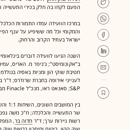
הפעם לקחו בה חלק בכירי התעשייה וה
במרכז הוועידה עמדו התמורות הכלכליו
והמקומי וכל מה ששיפיע על ענף הפינ
ישראל בעתיד הקרוב והרחוק.
השנה הגיעו לוועידה דוברים בינלאומיים
ב"אקונומיסט"; ג'ניפר מ. האריס, עמיתה
חטיבת שוקי הון ומניות באסיה בגולדמן
לענייני אירופה בחברת שרודרס; ד"ר ב
S&P; סאנאט ראו, מנכ"ל Finacle מבית Infosys; ואחרים.
בין המושבים השונים, השיחות 1:1 והשולחנות העגולים, ניתן היה לפגוש את:
שר התעשייה והכלכלה; ח"כ משה גפני,
רשות ניירות ערך; ד"ר
חדוה בר
, המפק
שוק ההון, ביטוח וחיסכון ברשות שוק ה