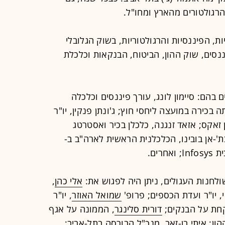
רגולטורים מהארץ ומחו"ל.
ת, הפיננסיות והרגולטוריות, בשוק הגלובלי
נסים, שוק ההון, הביטוח, הבנקאות וכלכלת
 בהם: סיימון לונג, עורך פיננסים וכלכלה
 בכירה במועצה ליחסי חוץ; ג'ונתן פנקין, יו"ר
 זאקס; אזאד זנגנה, כלכלן בכיר ואסטרטג
ת'-אן בובינו, הכלכלנית הראשית לארה"ב ב-
אלי כהן
,
 יו"ר ועדת הכספים; פרופ'
שמואל האוזר
, יו"ר
חת על הבנקים;
דורית סלינגר
, הממונה על אגף
הון; איתי בן-זאב, מנכ"ל הבורסה בתל-אביב;