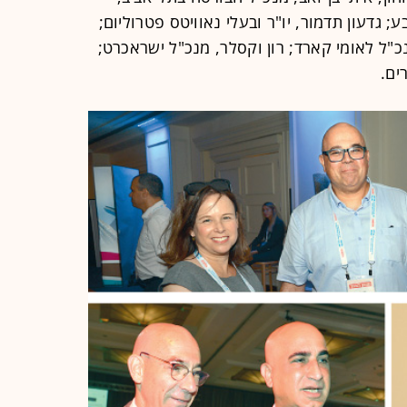
; גדעון תדמור, יו"ר ובעלי נאוויטס פטרוליום;
מנכ"ל לאומי קארד; רון וקסלר, מנכ"ל ישראכרט;