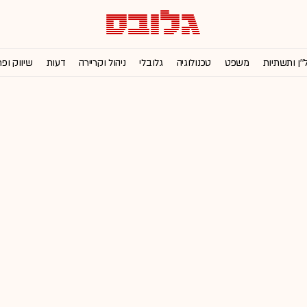
''ן ותשתיות
משפט
טכנולוגיה
גלובלי
ניהול וקריירה
דעות
שיווק ופ