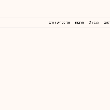
רסום
מגזין G
תרבות
וול סטריט ג'ורנל