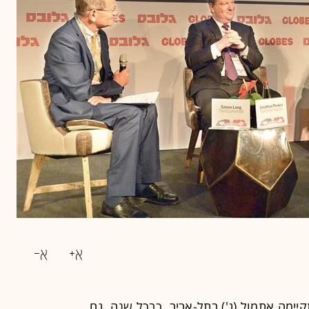
התקיימה אתמול (ג') בתל-אביב. כבכל שנה, גם