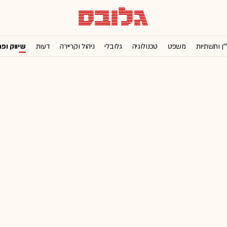
'ן ותשתיות
משפט
טכנולוגיה
גלובלי
ניהול וקריירה
דעות
שיווק ופ