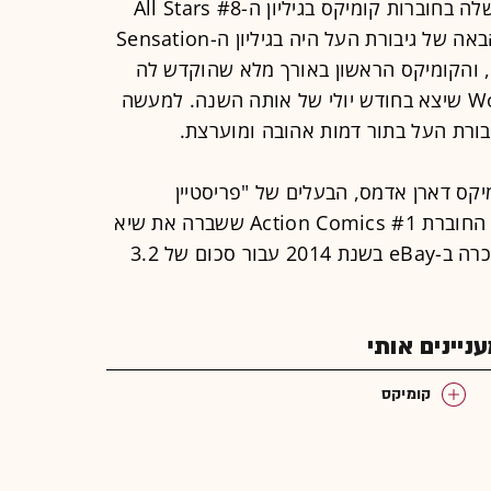
וונדר וומן ביצעה את הופעת הבכורה שלה בחוברות קומיקס בגיליון ה-All Stars #8
שהתפרסם בדצמבר 1941. ההופעה הבאה של גיבורת העל היה בגיליון ה-Sensation
Comics #1 שיצא לאור בינואר 1942, והקומיקס הראשון באורך מלא שהוקדש לה
באופן בלעדי היה Wonder Woman #1 שיצא בחודש יולי של אותה השנה. למעשה
בורת העל בתור דמות אהובה ומוערצת.
יקס דארן אדמס, הבעלים של "פריסטיין
קומיקס", אשר היה גם אחראי למכירת החוברת Action Comics #1 ששברה את שיא
ההכנסות הגבוה ביותר בהיסטוריה ונמכרה ב-eBay בשנת 2014 עבור סכום של 3.2
יינים אותי
קומיקס