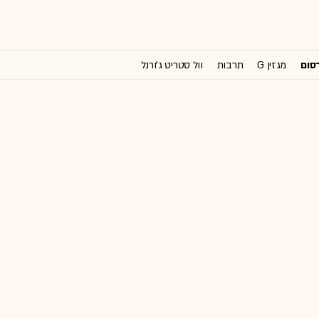
רסום
מגזין G
תרבות
וול סטריט ג'ורנל