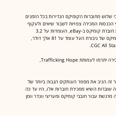
המקוון eBay הודיעה כי שלוש מחוברות הקומיקס הנדירות בכל הזמנים
כי הכנסות המכירה צפויות לשבור שיאים ולעקוף
את שיא כל הזמנים של הכנסות מכירת חוברת קומיקס ב-eBay, העומדות על 3.2
מיליון דולר. שיא ההכנסות מחוברת קומיקס של גיבורת העל עומד על 81 אלך דולר,
eBay הודיעה כי מרבית מהכנסות המכירה יתרמו לעמותת Trafficking Hope,
ף חוברות נדיר זה הניב את מספר העותקים הגבוה ביותר של
שוברות השיא ממכירת חוברות אלו, היו עד כה
מרגשת עבור חובבי קומיקס ומעריצי וונדר וומן