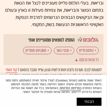
ובריאות. בעלי הולמס פלייס מעוניינים לנצל את הגאות
בתחום הכושר והבריאות, את צמיחת פעילות זו בארץ ובעולם
וכן את הביקושים הגבוהים הנרשמים למרבית הנפקות
האקוויטי הראשוניות הנעשות בשוק המקומי.
הוספה לנושאים שמעניינים אותי
הולמס פלייס
מכוני כושר
משקיעים מוסדיים
כל תגיות הכתבה
הנפקה ראשונית לציבור
לתשומת לבכם: מערכת גלובס חותרת לשיח מגוון, ענייני ומכבד בהתאם ל
קוד האתי
המופיע
בדו"ח האמון
לפיו אנו פועלים. ביטויי אלימות, גזענות, הסתה או כל שיח
בלתי הולם אחר מסוננים בצורה
אוטומטית
ולא יפורסמו באתר.
האתר עושה שימוש בעוגיות (Cookies) לצורך שיפור חוויית המשתמש, ניתוח נתוני
גלישה והתאמת תכנים אישית. המשך הגלישה באתר מהווה הסכמה לשימוש
בעוגיות כמפורט
במדיניות הפרטיות
. באפשרותך, בכל עת, לשנות את הגדרות
העוגיות בדפדפן. לידיעתך, חסימת עוגיות תשפיע על תפקוד האתר.
הבנתי