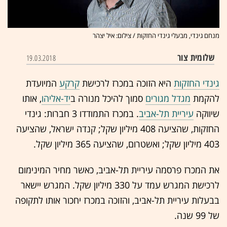
מנחם גינדי, מבעלי גינדי החזקות / צילום: איל יצהר
שלומית צור
19.03.2018
גינדי החזקות
היא הזוכה במכרז לרכישת
קרקע
המיועדת
להקמת
מגדל מגורים
סמוך להיכל מנורה ב
יד-אליהו
, אותו
שיווקה
עיריית תל-אביב
. במכרז התמודדו 3 חברות: גינדי
החזקות, שהציעה 408 מיליון שקל; קנדה ישראל, שהציעה
403 מיליון שקל; ואשטרום, שהציעה 365 מיליון שקל.
את המכרז פרסמה עיריית תל-אביב, כאשר מחיר המינימום
לרכישת המגרש עמד על 330 מיליון שקל. המגרש יישאר
בבעלות עיריית תל-אביב, והזוכה במכרז יחכור אותו לתקופה
של 99 שנה
.