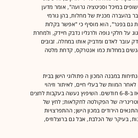
פים במיכל וסניטציה גרועה", אומר מדען
ר בהעברה מכנית של מחלות, בהן גורמי
גם בפגר", הוא מוסיף כי "אפשר בקלות
 על חלקי גופה ולרגליו נדבק חיידק, ולמחרת
ק עובר לאדם ומדביק אותו במחלה. זבובים
אנשים במחלות כמו אנטרקס, קדחת מלטה
יחות במבנה המכון ה פתולוגי הישן בבית
לאחר המוות של בעלי חיים, לאיתור וזיהוי
מחלות וטרינריות. זמן השיפוץ הוערך אז ב-6-8 חודשים. השיפוץ נעשה בעקבות לחצים
וטרינריה של הפקולטה לחקלאות; לחץ של
תנאים הירודים במכון הישן; ההתפרצויות
ת, בעיקר של הכלבת, אבל גם ברוצלוזיס,