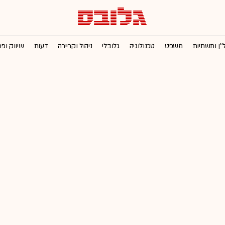
''ן ותשתיות
משפט
טכנולוגיה
גלובלי
ניהול וקריירה
דעות
שיווק ופ