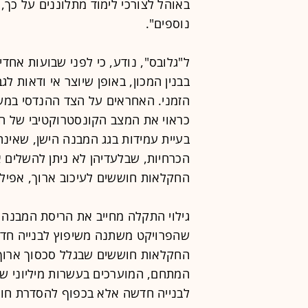
באוהל לצורכי לימוד מתלוננים על כך,
נוספים".
ל"גלובס", נודע, כי לפני שבועות אח
בבנין המכון, באופן שיוצר אי ודאות 
הזמני. האחראים על הצד ההנדסי במש
כראוי את המצב הקונסטרוקטיבי של ח
בעיית עמידות בגג המבנה הישן, שאינ
הכרחיות, שבלעדיהן לא ניתן להשלים א
החקלאות חוששים לעיכוב ארוך, אפילו 
גילוי התקלה מחייב את הריסת המבנה ה
שהפרויקט משתנה משיפוץ לבנייה חדש
החקלאות חוששים שבגלל סכסוך ארוך ע
המתחם, המוערכים בעשרות מיליוני שק
לבנייה חדשה אלא בכפוף להסדרת חוב