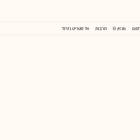
רסום
מגזין G
תרבות
וול סטריט ג'ורנל