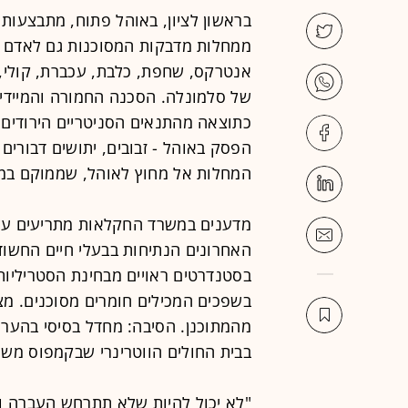
בראשון לציון, באוהל פתוח, מתבצעות 
ממחלות מדבקות המסוכנות גם לאדם ואף
של סלמונלה. הסכנה החמורה והמיידית
כתוצאה מהתנאים הסניטריים הירודים
הפסק באוהל - זבובים, יתושים דבורים 
המחלות אל מחוץ לאוהל, שממוקם במת
מדענים במשרד החקלאות מתריעים על 
האחרונים הנתיחות בבעלי חיים החשודי
בסטנדרטים ראויים מבחינת הסטריליות
בשפכים המכילים חומרים מסוכנים. מ
מהמתוכנן. הסיבה: מחדל בסיסי בהער
בבית החולים הווטרינרי שבקמפוס משר
"לא יכול להיות שלא תתרחש העברה ו