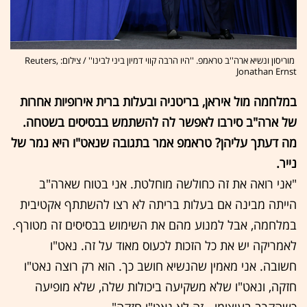
מוריסון ונשיא ארה''ב טראמפ. ''היו הרבה קווי דמיון ביני לבינו'' / צילום: Reuters,
Jonathan Ernst
במלחמה מול איראן, בריטניה ובעלות ברית אירופיות אחרות
של ארה"ב סירבו לאפשר לה להשתמש בבסיסים בשטחה.
מה דעתך עליהן? טראמפ אמר בתגובה שנאט"ו היא נמר של
נייר.
"אני רואה את זה כחולשה מוחלטת. אני בטוח שארה"ב
הייתה מבינה אם בעלות בריתה לא רצו להשתתף אקטיבית
במלחמה, אבל למנוע מהם את השימוש בבסיסים זה מטורף.
לאמריקה יש את כל הזכות לכעוס מאוד על זה. נאט"ו
חשובה. אני מאמין שהנשיא חושב כך. הוא רק רוצה נאט"ו
חזקה, ונאט"ו שלא משקיעה ביכולות שלה, שלא מופיעה
כשהקרב בעיצומו - זה לא נאט"ו חזקה".