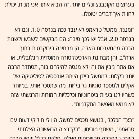
בערוצים הקונבנציונליים יותר. זה הביא איתו, אני מניח, יכולת
לחזות איך דברים יטופלו.
"ומנגד, ממשל טראמפ לא עבד ככה בגרסה 1.0, וגם לא
בגרסה 2.0. אבל יש לכך סיבה: הם מבקשים לשבש ולשנות
הרבה מהמערכות האלה. הן מבחינה בירוקרטית בתוך
ארה"ב, והן מבחינת הארכיטקטורה המוסדית הגלובלית. אז
אם אתה מבין את זה ולא מנסה להילחם בזה, תסתדר הרבה
יותר בקלות. לממשל ביידן הייתה אובססיה לפוליטיקה של
אקלים ולמספר סוגיות גלובליות, מה שתסכל אותי. במיוחד
כשהיו לנו בעיות ביטחוניות וכלכליות חמורות והרגשתי שזה
לא ממש מאפשר התקדמות".
"בצד הכלכלי, בנושא מכסים למשל, היו לי חילוקי דעות עם
טראמפ", משתף מוריסון. "בקדנציה הראשונה הצלחתי
לשכנע בהרבה מהוויכוחים האלה. חלקם בגלל שהיו הרבה