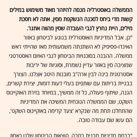
הממשלה באוסטרליה מנסה להיזהר מאוד משימוש במילים
קשות מדי ביחס לסכנה הנשקפת מסין. אתה לא חסכת
מילים, היית נחרץ לגבי העובדה שסין מהווה אתגר.
"כן. אבל המדיניות האוסטרלית בנוגע לביטחון באזור
האינדו-פסיפיק לא השתנתה משמעותית מאז שהייתי ראש
ממשלה. ההבנה בסוכנויות הביטחון לגבי האיום האסטרטגי
שמציבה סין באזור עדיין נשמרת, וסוגיות של יריבות
אסטרטגית בינה לבין ארה"ב מובנות היטב אצלנו. הצורך
בבניית בריתות עם שותפים בעלי דעות דומות, יצירת קשרים,
הגנה, שיתוף פעולה, כל זה ממשיך, במיוחד בזירת האוקיינוס
השקט, שם הממשלה הנוכחית המשיכה את המדיניות
שהתחלנו תחת מה שנקרא 'צעד קדימה באוקיינוס השקט',
הם עשו שם עבודה טובה.
"ברמת מדיניות מבנית רחבה, הוצאות הביטחון שלנו כאחוז