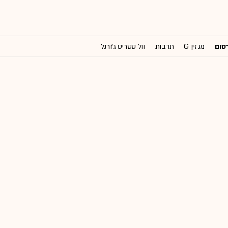
רסום
מגזין G
תרבות
וול סטריט ג'ורנל