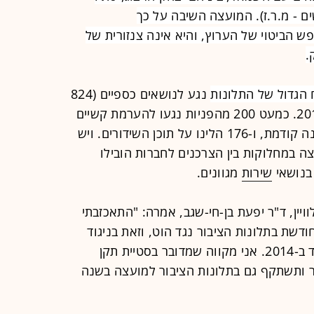
ים - מ.ר.ז). המועצה השיבה על כך
ש הביטוי של הערוץ, והיא אינה צנזורית של
.
 הגדול של התלונות
נגע לנושאים כספיים (824
מהתלונות) - גידול של 60% לעומת 2016. כמעט 200 מהפניות נגעו להערמת קשיים
לניתוק מצד החברות - יותר מפי 2 משנה קודמת, ו-176 הלינו על תוכן השידורים. ויש
ה במחלוקות בין הצרכנים לחברות הובילו
שירות
מגוונים.
וויין, ד"ר יפעת בן-חי-שגב, אמרה: "התאכזבתי
שת בתלונות הציבור נגד הוט, וזאת בניגוד
למגמה שהתקיימה מאז כניסתי לתפקיד ב-2014. אני מקווה שמדובר בסטיית תקן
 ותשתקף גם בתלונות הציבור למועצה בשנה