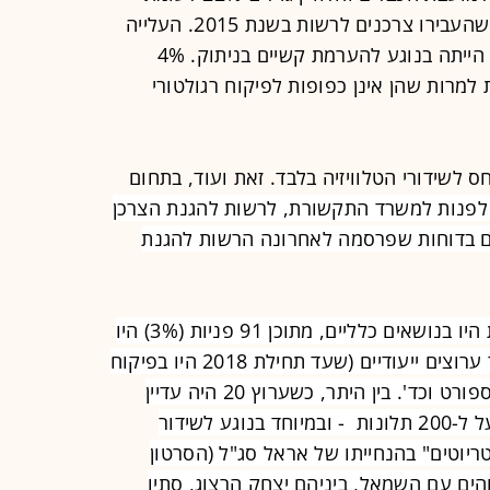
2016, אך היה נמוך ממספר התלונות שהעבירו צרכנים לרשות בשנת 2015. העלייה
המשמעותית ביותר בתלונות - 112% - הייתה בנוגע להערמת קשיים בניתוק. 4%
למרות שהן אינן כפופות לפיקוח רגולטורי
ס לשידורי הטלוויזיה בלבד. זאת ועוד, בתחום
לפנות למשרד התקשורת, לרשות להגנת הצרכן
גם בדוחות שפרסמה לאחרונה הרשות להגנת
עוד עולה מהנתונים, כי 33% מהפניות היו בנושאים כלליים, מתוכן 91 פניות (3%) היו
נגד סלקום. בנוסף הלינו הצרכנים נגד ערוצים ייעודיים (שעד תחילת 2018 היו בפיקוח
המועצה), בהם ערוץ הכנסת, ערוצי הספורט וכד'. בין היתר, כשערוץ 20 היה עדיין
תחת פיקוח המועצה, התקבלו נגדו מעל ל-200 תלונות - ובמיוחד בנוגע לשידור
ריוטים" בהנחייתו של אראל סג"ל (הסרטון
הים עם השמאל, ביניהם יצחק הרצוג, סתיו