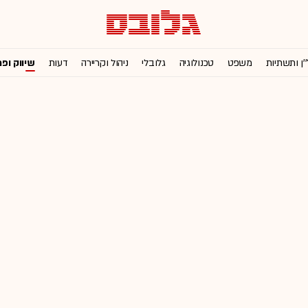
'ן ותשתיות
משפט
טכנולוגיה
גלובלי
ניהול וקריירה
דעות
שיווק ופ