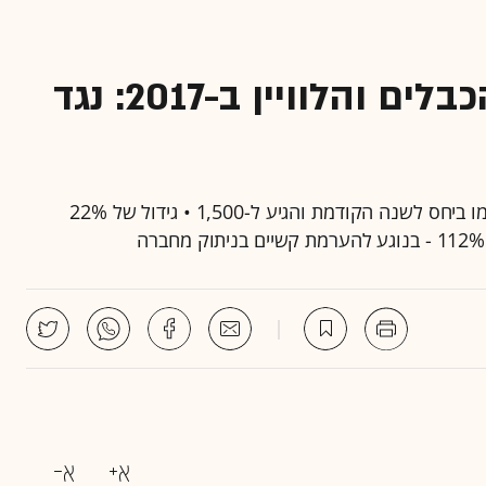
51% מהתלונות למועצת הכבלים והלוויין ב-2017: נגד
מספר התלונות שהפנו צרכנים נגד הוט הכפיל את עצמו ביחס לשנה הקודמת והגיע ל-1,500 • גידול של 22%