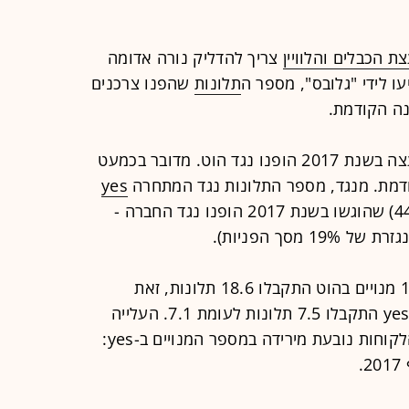
ת הכבלים והלוויין
צריך להדליק נורה אדומה
עו לידי "גלובס", מספר ה
תלונות
שהפנו צרכנים
נה הקודמת.
כך, 51% מפניות הציבור שהגיעו למועצה בשנת 2017 הופנו נגד הוט. מדובר בכמעט
yes
שמר על יציבות: 15% מהתלונות (כ-440) שהוגשו בשנת 2017 הופנו נגד החברה -
מסך הפניות).
בשקלול מספר המנויים, על כל 10,000 מנויים בהוט התקבלו 18.6 תלונות, זאת
לעומת 11.8 תלונות ב-2016, ואילו ב-yes התקבלו 7.5 תלונות לעומת 7.1. העלייה
במספר התלונות באופן יחסי למספר הלקוחות נובעת מירידה במספר המנויים ב-yes: