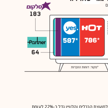
לפי הנתונים, מספר התלונות שהופנו למועצת הכבלים והלוויין גדל ב-22% לעומת