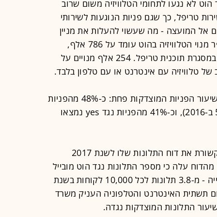
הוט לא נגעו לתחומי הטלוויזיה משום שרוב
רות טריפל, כך שגם פניות הנוגעות לשירותי
ם אל המועצה - מה שעשוי להעלות את מניין
התלונות נגד הוט. לשם המחשה, מספר מנוי הטלוויזיה בהוט עומד על 786 אלף,
כאשר 61% מתוכם (488 אלף) מנויים במסגרת תוכנית טריפל. 254 אלף מנויים על
 של טלוויזיה עם אינטרנט או עם טלפון בלבד.
עם זאת, למרות שמספר הפניות גדל, שיעור הפניות המוצדקות פחת: כ-48% מהפניות
נגד הוט נמצאו מוצדקות (לעומת 58% ב-2016), וכ-41% מהפניות נגד yes נמצאו
נציין, כי בסוף מארס פרסם משרד התקשורת את דוח התלונות שלו לשנת 2017
מהדוח עלה כי מספר התלונות נגד הוט מובייל
ביחס למספר הלקוחות שלה שיקף עלייה - מ-3.8 תלונות לכל 10,000 לקוחות בשנת
ונות ב-2017. גם בתחום תשתית האינטרנט והטלפוניה העניק משרד
שיעור התלונות המוצדקות נגדה.