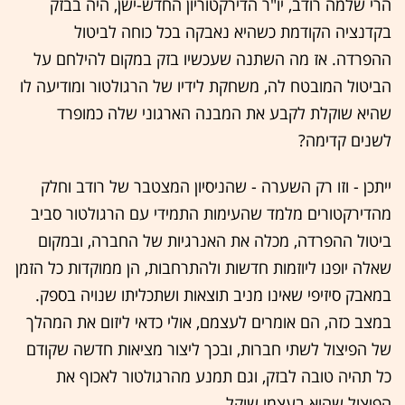
הרי שלמה רודב, יו"ר הדירקטוריון החדש-ישן, היה בבזק
בקדנציה הקודמת כשהיא נאבקה בכל כוחה לביטול
ההפרדה. אז מה השתנה שעכשיו בזק במקום להילחם על
הביטול המובטח לה, משחקת לידיו של הרגולטור ומודיעה לו
שהיא שוקלת לקבע את המבנה הארגוני שלה כמופרד
לשנים קדימה?
ייתכן - וזו רק השערה - שהניסיון המצטבר של רודב וחלק
מהדירקטורים מלמד שהעימות התמידי עם הרגולטור סביב
ביטול ההפרדה, מכלה את האנרגיות של החברה, ובמקום
שאלה יופנו ליוזמות חדשות ולהתרחבות, הן ממוקדות כל הזמן
במאבק סיזיפי שאינו מניב תוצאות ושתכליתו שנויה בספק.
במצב כזה, הם אומרים לעצמם, אולי כדאי ליזום את המהלך
של הפיצול לשתי חברות, ובכך ליצור מציאות חדשה שקודם
כל תהיה טובה לבזק, וגם תמנע מהרגולטור לאכוף את
הפיצול שהוא בעצמו שוקל.