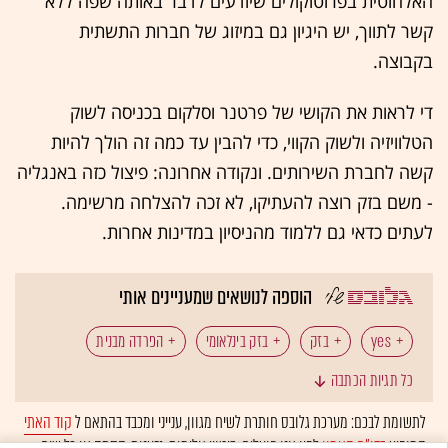
האלחוטית בפרוטוקולים שיודעים לדבר באותה שפה ללא
קשר לתווך, יש היגיון גם במיזוג של חברות התשתית
בקבוצה.
די לראות את הקושי של פרטנר וסלקום בכניסה לשוק
הטלוויזיה ולשוק הקווי, כדי להבין עד כמה זה הולך להיות
קשה לחברת השירותים. ונקודה אחרונה: פיצול כזה באנגליה
- משם בזק רוצה להעתיקו, לא זכה להצלחה מרשימה.
לעתים כדאי גם ללמוד מהניסיון במדינות אחרות.
הוספה לנושאים שמעניינים אותי
yes
בזק
בזק בינלאומי
הפרדה מבנית
כל תגיות הכתבה
פלאפון
לתשומת לבכם: מערכת גלובס חותרת לשיח מגוון, ענייני ומכבד בהתאם ל
קוד האתי
המופיע
בדו"ח האמון
לפיו אנו פועלים. ביטויי אלימות, גזענות, הסתה או כל שיח