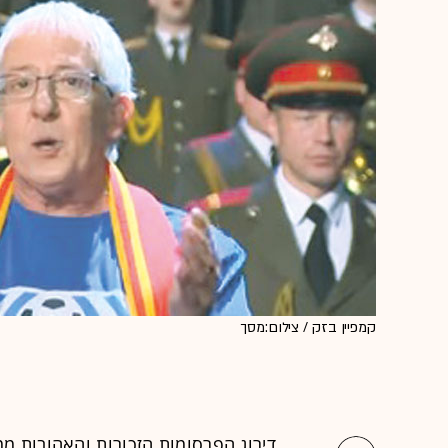
קמפיין בזק / צילום:מסך
דירוג
הפרסומות הזכורות והאהובות
ממש