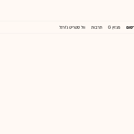
רסום
מגזין G
תרבות
וול סטריט ג'ורנל