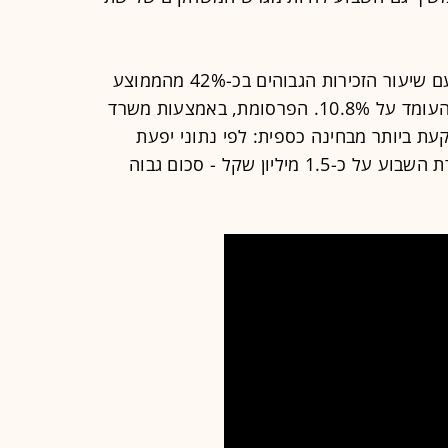
הפרסומת של בזק היא הזכורה ביותר עם שיעור הזכירות הגבוהים בכ-42% מהממוצע
החצי-שנתי של הפרסומות המובילות, העומד על 10.8%. הפרסומת, באמצעות משרד
ת ביותר מבחינה כספית: לפי נתוני יפעת
בקרת פרסום, ההשקעה בקמפיין עומדת השבוע על כ-1.5 מיליון שקל - סכום גבוה