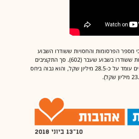
י מספר הפרסומות והחסויות ששודרו השבוע
עומד על 641 - גבוה ממספר הפרסומות ששודרו בשבוע שעבר (602). סך התקציבים
שהושקעו השבוע בקמפיינים הפרסומיים עומד על כ-28.5 מיליון שקל, והוא גבוה ביחס