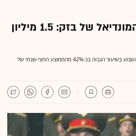
עלות ההשקעה בקמפיין המונדיאל של בזק: 1.5 מיליון
גיאוקרטוגרפיה: הפרסומת של בזק היא הזכורה ביותר השבוע בשיעור הגבוה בכ-42% מהממוצע החצי-שנתי של