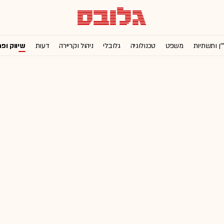
'ן ותשתיות
משפט
טכנולוגיה
גלובלי
ניהול וקריירה
דעות
שיווק ופ