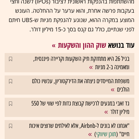
מהשתתפות בהנפקות ראשונית לציבור (IPOs) לשנה וחצי
בעקבות פרשה אחרת, והוא ערער על ההחלטה. העונש
המוצע במקרה ההוא, שנוגע להנפקת מניות ש-UBS חיתם
לפני שנתיים, כולל גם קנס בסך כ-15 מיליון דולר.
עוד בנושא
שוק ההון והשקעות
בגיל 26 היא מתחזקת תיק השקעות וקריירה פיננסית,
ומאמינה ב-2 מניות
משפחת המייסדים ניצחה את הדירקטוריון, עכשיו כולם
הולכים
גד זאבי במגעים לרכישת קבוצת גדות לפי שווי של 550
מיליון דולר
"אנחנו לא בונים ל-Airbnb, אלא לאילתים שרוצים איכות
חיים" (
תוכן שיווקי
)