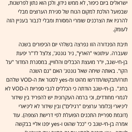
ישראלים ביום כיפור, לא ממש נידון, ולכן הוא נתון לפרשנות,
שבפועל הולכת למקום הנוח של סגירת הערוצים מבלי
להרגיז את הצרכנים שומרי המסורת ומבלי לנבור בעניין הזה
לעומק.
תיבת הפנדורה הזו נפרצה בשלהי יום הכיפורים בשנה
שעברה. עיתונאי "הארץ", ניר גונטג', צלצל לד"ר יפעת
בן-חי-שגב, יו"ר מועצת הכבלים והלוויין, במסגרת המדור "על
הקו". באותה שיחה שאל גונטג' האם "גם השנה
תורו/תבקשו/תדרשו מהוט ומ-yes לסגור את ה-VOD שלהם
בחג". בן-חי-שגב הודתה כי הכללים לגבי ספריות ה-VOD לא
לגמרי מחודדים, וכי ברמה העקרונית יש להפריד בין שידור
ליניארי (כלומר ערוצים "רגילים") ובין שידור לא ליניארי
(דוגמת ספריית התכנים הפועלת לפי דרישת הצופה). עוד
אמרה בן-חי-שגב כי "ככל שהוט ו-yes יפנו אליי בבקשה