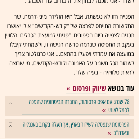
לשדר - אני מוכנה לבחון את זה בחיוב עוד השבוע".
הפנייה הזו לא נעשתה, אבל היא הולידה מיני-דרמה. שר
התקשורת התייחס לפרצה של "קודש-הקודשים" אילו יאושרו
תכנים לצפייה ביום הכיפורים. "פניתי למועצת הכבלים והלוויין
בעקבות התסיסה שגרמה פרשה רגישה זו, ולשמחתי קיבלו
במועצה את עמדתי ויפעלו בהתאם... אני כרגולטור צריך
לשמור מכל משמר על האמונה וקודש-הקודשים. מי שרוצה
לראות טלוויזיה - בעיה שלו".
עוד בנושא
שיווק ופרסום
78 שנה: עם אפס פרסומות, החברה הביטחונית שהפכה
לסמל לאומי
הפרסומת שנפסלה לשידור בארץ, אך תעלה בקרוב באנגליה
ובארה"ב