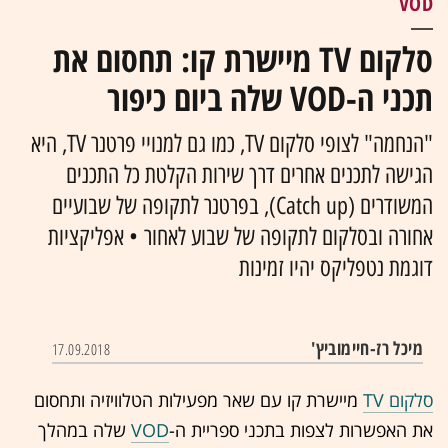
VOD
סלקום TV מיישרת קו: תחסום את
תכני ה-VOD שלה ביום כיפור
"הנחמה" לצופי סלקום TV, כמו גם למנויי פרטנר TV, היא
הגישה לתכנים אחרים דרך שירות הקלטת כל התכנים
המשודרים (Catch up), בפרטנר לתקופה של שבועיים
אחורה ובסלקום לתקופה של שבוע לאחור • אפליקציות
דוגמת נטפליקס יהיו זמינות
מיכל רז-חיימוביץ'
17.09.2018
סלקום TV
מיישרת קו עם שאר מפעילות הטלוויזיה ותחסום
את האפשרות לצפות בתכני ספריית ה-
VOD
שלה במהלך