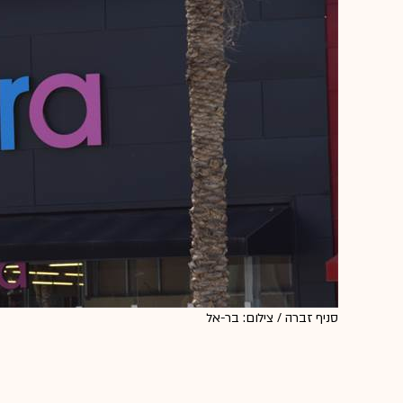
סניף זברה / צילום: בר-אל