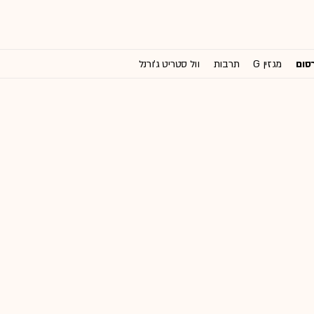
רסום
מגזין G
תרבות
וול סטריט ג'ורנל