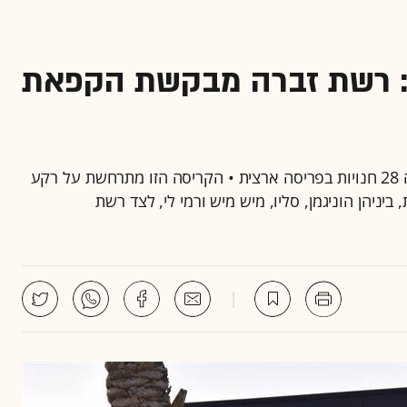
: רשת זברה מבקשת הקפאת
הרשת, שבבעלות פיני פרטוק, קיימת 25 שנה ומפעילה 28 חנויות בפריסה ארצית • הקריסה הזו מתרחשת על רקע
ניהן הוניגמן, סליו, מיש מיש ורמי לי, לצד רשת