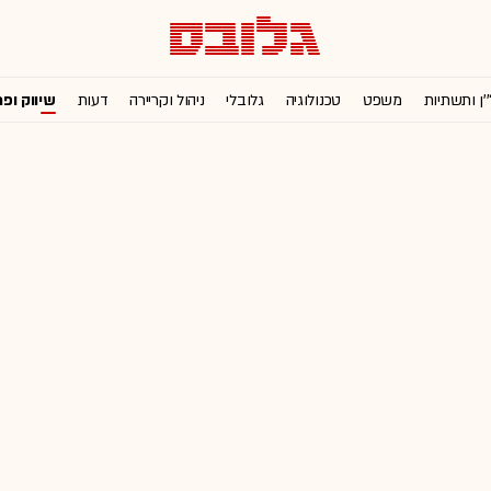
'ן ותשתיות
משפט
טכנולוגיה
גלובלי
ניהול וקריירה
דעות
שיווק ופ