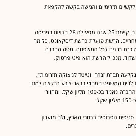
קשיים תזרימיים והגישה בקשה להקפאת
הרשת, שבבעלות פיני פרטוק וזאב זינגר, קיימת 25 שנה מפעילה 28 חנויות בפריסה
סחריים. הרשת פועלת כרשת דיסקאונט, כלומר
ומוכרת בגדים לכל המשפחה. מטה החברה
דוד. מנכ"ל הרשת הוא פיני פרטוק.
לעה חברת זברה יונייטד למצוקה תזרימית",
 לבית המשפט המחוזי בבאר-שבע בבקשה למתן
צו הקפאת הליכים. היקף חובותיה של החברה נאמד בכ-100 מליון שקל, ומחזור
ל.
החברה מעסיקה כ-500 עובדים בכ-30 סניפים הפרוסים ברחבי הארץ, ולה מועדון