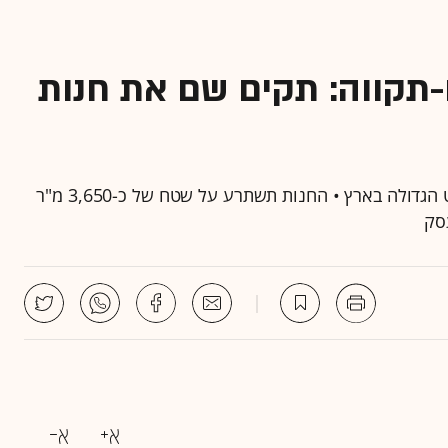
תקווה: תקים שם את חנות
דקטלון תקים בבסר סיטי פתח-תקווה את חנות הספורט הגדולה בארץ • החנות תשתרע על שטח של כ-3,650 מ"ר