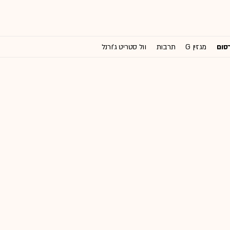
רסום
מגזין G
תרבות
וול סטריט ג'ורנל