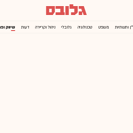
'ן ותשתיות
משפט
טכנולוגיה
גלובלי
ניהול וקריירה
דעות
שיווק ופ