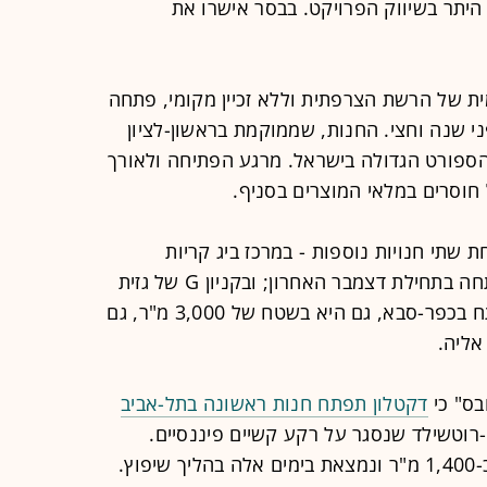
היתר בשיווק הפרויקט. בבסר אישרו את
ית של הרשת הצרפתית וללא זכיין מקומי, פתחה
 שנה וחצי. החנות, שממוקמת בראשון-לציון
ת לחנות הספורט הגדולה בישראל. מרגע הפתיחה ולאורך
חוסרים במלאי המוצרים בסניף.
שתי חנויות נוספות - במרכז ביג קריות
שבחיפה בשטח של 3,000 מ"ר, שנפתחה בתחילת דצמבר האחרון; ובקניון G של גזית
גלוב בכפר-סבא. בנוסף לחנות שתיפתח בכפר-סבא, גם היא בשטח של 3,000 מ"ר, גם
אליה.
דקטלון תפתח חנות ראשונה בתל-אביב
רוטשילד שנסגר על רקע קשיים פיננסיים.
מדובר בחנות שתשתרע על שטח של כ-1,400 מ"ר ונמצאת בימים אלה בהליך שיפוץ.