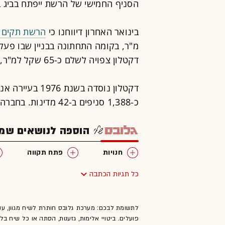
הסניף החמישי של הרשת ייפתח בביג 
בינואר האחרון דיווחנו כי
הרשת תקים ח
מ"ר, בקומה התחתונה בבניין שבו פעל
דקטלון צפויה לשלם כ-65 שקל למ"ר, למשך 5 שנים לפחות.
דקטלון נוסדה בש
כ-1,388 סניפים ב-42 מדינות. בחברה יש קרוב ל-85 אלף אנשי צוות.
הוספה לנושאים שמענ
חנויות
פתח תקווה
כל תגיות הכתבה
לתשומת לבכם: מערכת גלובס חותרת לשיח מגוון, ענ
פועלים. ביטויי אלימות, גזענות, הסתה או כל שיח ב